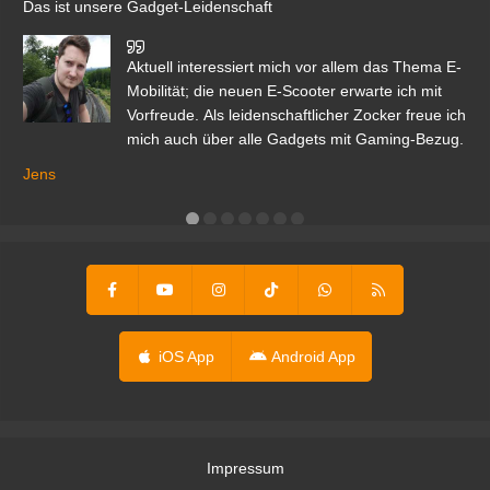
Das ist unsere Gadget-Leidenschaft
den
Aktuell interessiert mich vor allem das Thema E-
r.
Mobilität; die neuen E-Scooter erwarte ich mit
Vorfreude. Als leidenschaftlicher Zocker freue ich
mich auch über alle Gadgets mit Gaming-Bezug.
Ma
ga
Jens
er
iOS App
Android App
Impressum