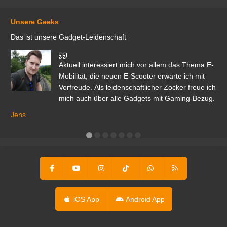
Unsere Geeks
Das ist unsere Gadget-Leidenschaft
den
Aktuell interessiert mich vor allem das Thema E-
r.
Mobilität; die neuen E-Scooter erwarte ich mit
Vorfreude. Als leidenschaftlicher Zocker freue ich
mich auch über alle Gadgets mit Gaming-Bezug.
Ma
ga
Jens
er
iOS App
Android App