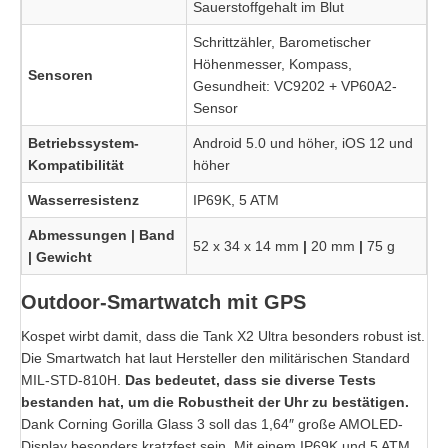
Sauerstoffgehalt im Blut
Schrittzähler, Barometischer
Höhenmesser, Kompass,
Sensoren
Gesundheit: VC9202 + VP60A2-
Sensor
Betriebssystem-
Android 5.0 und höher, iOS 12 und
Kompatibilität
höher
Wasserresistenz
IP69K, 5 ATM
Abmessungen | Band
52 x 34 x 14 mm
|
20 mm
|
75 g
| Gewicht
Outdoor-Smartwatch mit GPS
Kospet wirbt damit, dass die Tank X2 Ultra besonders robust ist.
Die Smartwatch hat laut Hersteller den militärischen Standard
MIL-STD-810H.
Das bedeutet, dass sie diverse Tests
bestanden hat, um die Robustheit der Uhr zu bestätigen.
Dank Corning Gorilla Glass 3 soll das 1,64″ große AMOLED-
Display besonders kratzfest sein. Mit einem IP69K und 5 ATM