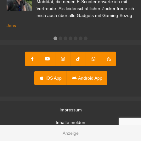
r.
Mobilität; die neuen E-Scooter erwarte ich mit
Vorfreude. Als leidenschaftlicher Zocker freue ich
mich auch über alle Gadgets mit Gaming-Bezug.
Ma
ga
Jens
er
iOS App
Android App
Impressum
Inhalte melden
Nutzungsbedingungen