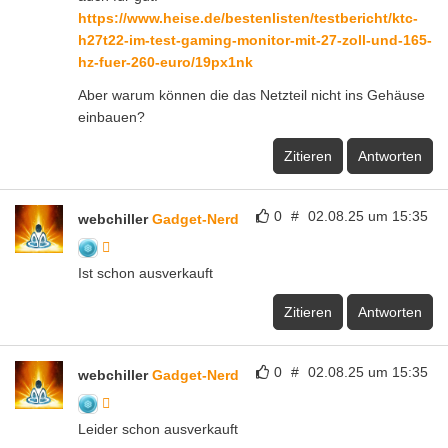
https://www.heise.de/bestenlisten/testbericht/ktc-
h27t22-im-test-gaming-monitor-mit-27-zoll-und-165-
hz-fuer-260-euro/19px1nk
Aber warum können die das Netzteil nicht ins Gehäuse
einbauen?
Zitieren
Antworten
0
#
02.08.25 um 15:35
webchiller
Gadget-Nerd
Ist schon ausverkauft
Zitieren
Antworten
0
#
02.08.25 um 15:35
webchiller
Gadget-Nerd
Leider schon ausverkauft