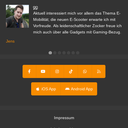
den
Aktuell interessiert mich vor allem das Thema E-
r.
Mobilität; die neuen E-Scooter erwarte ich mit
Vorfreude. Als leidenschaftlicher Zocker freue ich
mich auch über alle Gadgets mit Gaming-Bezug.
Ma
ga
Jens
er
iOS App
Android App
Impressum