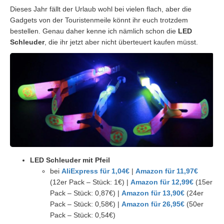
Dieses Jahr fällt der Urlaub wohl bei vielen flach, aber die
Gadgets von der Touristenmeile könnt ihr euch trotzdem
bestellen. Genau daher kenne ich nämlich schon die
LED
Schleuder
, die ihr jetzt aber nicht überteuert kaufen müsst.
LED Schleuder mit Pfeil
bei
AliExpress für 1,04€
|
Amazon für 11,97€
(12er Pack – Stück: 1€) |
Amazon für 12,99€
(15er
Pack – Stück: 0,87€) |
Amazon für 13,90€
(24er
Pack – Stück: 0,58€) |
Amazon für 26,95€
(50er
Pack – Stück: 0,54€)