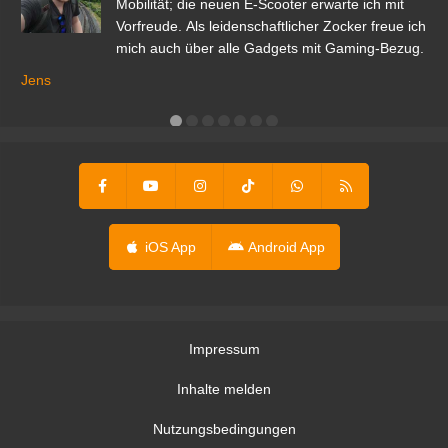
r.
Mobilität; die neuen E-Scooter erwarte ich mit
Vorfreude. Als leidenschaftlicher Zocker freue ich
mich auch über alle Gadgets mit Gaming-Bezug.
Ma
ga
Jens
er
iOS App
Android App
Impressum
Inhalte melden
Nutzungsbedingungen