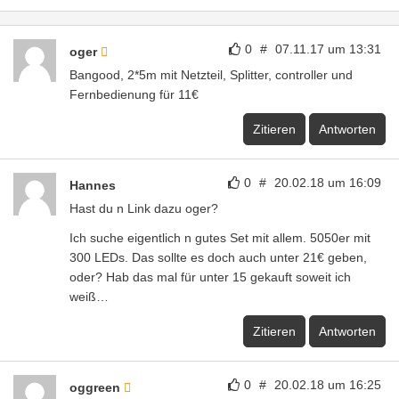
0
#
07.11.17 um 13:31
oger
Bangood, 2*5m mit Netzteil, Splitter, controller und
Fernbedienung für 11€
Zitieren
Antworten
0
#
20.02.18 um 16:09
Hannes
Hast du n Link dazu oger?
Ich suche eigentlich n gutes Set mit allem. 5050er mit
300 LEDs. Das sollte es doch auch unter 21€ geben,
oder? Hab das mal für unter 15 gekauft soweit ich
weiß…
Zitieren
Antworten
0
#
20.02.18 um 16:25
oggreen