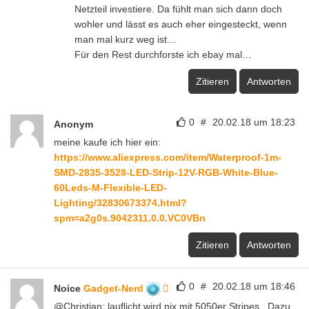
Netzteil investiere. Da fühlt man sich dann doch
wohler und lässt es auch eher eingesteckt, wenn
man mal kurz weg ist…
Für den Rest durchforste ich ebay mal…
Zitieren
Antworten
0
#
20.02.18 um 18:23
Anonym
meine kaufe ich hier ein:
https://www.aliexpress.com/item/Waterproof-1m-
SMD-2835-3528-LED-Strip-12V-RGB-White-Blue-
60Leds-M-Flexible-LED-
Lighting/32830673374.html?
spm=a2g0s.9042311.0.0.VC0VBn
Zitieren
Antworten
0
#
20.02.18 um 18:46
Noice
Gadget-Nerd
@Christian: lauflicht wird nix mit 5050er Stripes.. Dazu