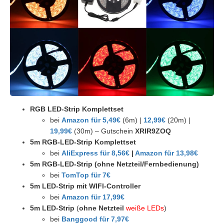
RGB LED-Strip Komplettset
bei
Amazon für 5,49€
(6m) |
12,99€
(20m) |
19,99€
(30m) – Gutschein
XRIR9ZOQ
5m RGB-LED-Strip Komplettset
bei
AliExpress für 8,56€
|
Amazon für 13,98€
5m RGB-LED-Strip (ohne Netzteil/Fernbedienung)
bei
TomTop für 7€
5m LED-Strip mit WIFI-Controller
bei
Amazon für 17,99€
5m LED-Strip
(
ohne Netzteil
weiße LEDs
)
bei
Banggood für 7,97€