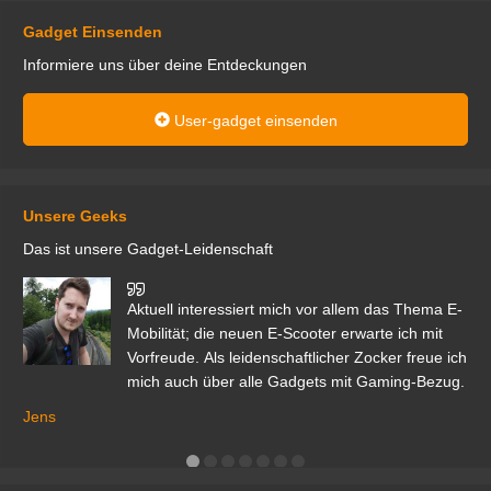
Gadget Einsenden
Informiere uns über deine Entdeckungen
User-gadget einsenden
Unsere Geeks
Das ist unsere Gadget-Leidenschaft
den
Aktuell interessiert mich vor allem das Thema E-
r.
Mobilität; die neuen E-Scooter erwarte ich mit
Vorfreude. Als leidenschaftlicher Zocker freue ich
mich auch über alle Gadgets mit Gaming-Bezug.
Ma
ga
Jens
er