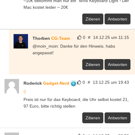
~10€ bekommt man nur ein “MINI Keyboard Light”! Der
Mac kostet leider ~ 20€
Zitieren
Antworten
0
#
14.12.25 um 11:15
Thorben
CG-Team
@moin_moin: Danke für den Hinweis, habs
angepasst!
Zitieren
Antworten
0
#
13.12.25 um 19:43
Roderick
Gadget-Nerd
Preis ist nur für das Keyboard, die Uhr selbst kostet 21,
97 Euro, bitte richtig stellen
Zitieren
Antworten