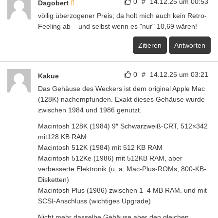
0
#
14.12.25 um 00:53
Dagobert
völlig überzogener Preis; da holt mich auch kein Retro-
Feeling ab – und selbst wenn es "nur" 10,69 wären!
Zitieren
Antworten
0
#
14.12.25 um 03:21
Kakue
Das Gehäuse des Weckers ist dem original Apple Mac
(128K) nachempfunden. Exakt dieses Gehäuse wurde
zwischen 1984 und 1986 genutzt.
Macintosh 128K (1984) 9″ Schwarzweiß-CRT, 512×342
mit128 KB RAM
Macintosh 512K (1984) mit 512 KB RAM
Macintosh 512Ke (1986) mit 512KB RAM, aber
verbesserte Elektronik (u. a. Mac-Plus-ROMs, 800-KB-
Disketten)
Macintosh Plus (1986) zwischen 1–4 MB RAM. und mit
SCSI-Anschluss (wichtiges Upgrade)
Nicht mehr dasselbe Gehäuse aber den gleichen