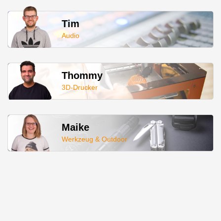
Tim
Audio
Thommy
3D-Drucker
Maike
Werkzeug & Outdoor