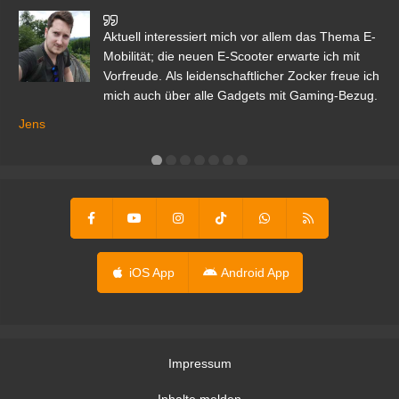
den
Aktuell interessiert mich vor allem das Thema E-
r.
Mobilität; die neuen E-Scooter erwarte ich mit
Vorfreude. Als leidenschaftlicher Zocker freue ich
mich auch über alle Gadgets mit Gaming-Bezug.
Ma
ga
Jens
er
iOS App
Android App
Impressum
Inhalte melden