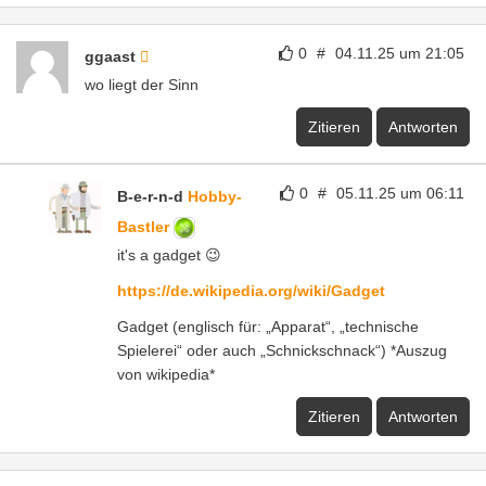
0
#
04.11.25 um 21:05
ggaast
wo liegt der Sinn
Zitieren
Antworten
0
#
05.11.25 um 06:11
B-e-r-n-d
Hobby-
Bastler
it's a gadget 😉
https://de.wikipedia.org/wiki/Gadget
Gadget (englisch für: „Apparat“, „technische
Spielerei“ oder auch „Schnickschnack“) *Auszug
von wikipedia*
Zitieren
Antworten