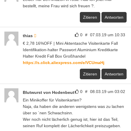
bestellt, meine Frau wird sich freuen ?.
Zitieren
Antworten
0
#
07.03.19 um 10:33
thias
€ 2,78 16%OFF | Mini Aktentasche Visitenkarte Fall
Identifikation-halter Passwort Aluminium Kreditkarte
Halter Kredit Fall Box Großhandel
https://s.click.aliexpress.com/e/VCUmaHj
Zitieren
Antworten
0
#
08.03.19 um 03:02
Blutwurst von Hodenbeut
Ein Minikoffer für Visitenkarten?
Naja, da haben die anderen wenigstens was zu lachen
über so ´nen Schwachsinn.
Wer noch nicht lächerlich genug ist, hier ist das Teil,
seinen Ruf komplett der Lächerlichkeit preiszugeben.