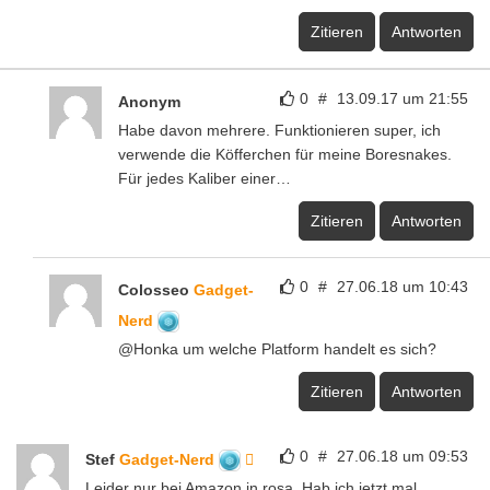
Zitieren
Antworten
0
#
13.09.17 um 21:55
Anonym
Habe davon mehrere. Funktionieren super, ich
verwende die Köfferchen für meine Boresnakes.
Für jedes Kaliber einer…
Zitieren
Antworten
0
#
27.06.18 um 10:43
Colosseo
Gadget-
Nerd
@Honka um welche Platform handelt es sich?
Zitieren
Antworten
0
#
27.06.18 um 09:53
Stef
Gadget-Nerd
Leider nur bei Amazon in rosa. Hab ich jetzt mal