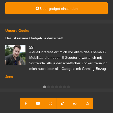
User-gadget einsenden
Unsere Geeks
Das ist unsere Gadget-Leidenschaft
den
Aktuell interessiert mich vor allem das Thema E-
r.
Mobilität; die neuen E-Scooter erwarte ich mit
Vorfreude. Als leidenschaftlicher Zocker freue ich
mich auch über alle Gadgets mit Gaming-Bezug.
Ma
ga
Jens
er