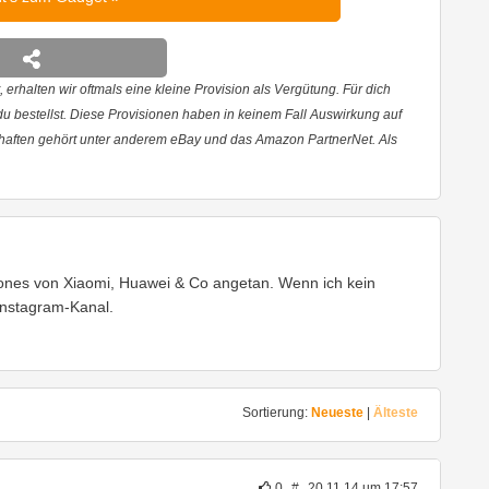
 erhalten wir oftmals eine kleine Provision als Vergütung. Für dich
 du bestellst. Diese Provisionen haben in keinem Fall Auswirkung auf
haften gehört unter anderem eBay und das Amazon PartnerNet. Als
ones von Xiaomi, Huawei & Co angetan. Wenn ich kein
Instagram-Kanal.
Sortierung:
Neueste
|
Älteste
0
#
20.11.14 um 17:57