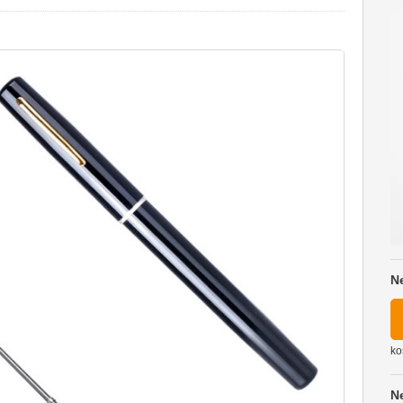
N
ko
N