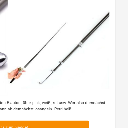
ten Blauton, über pink, weiß, rot usw. Wer also demnächst
nn ab demnächst losangeln. Petri heil!
ht's zum Gadget