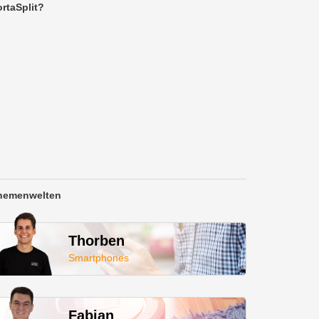
rtaSplit?
hemenwelten
Thorben
Smartphones
Fabian