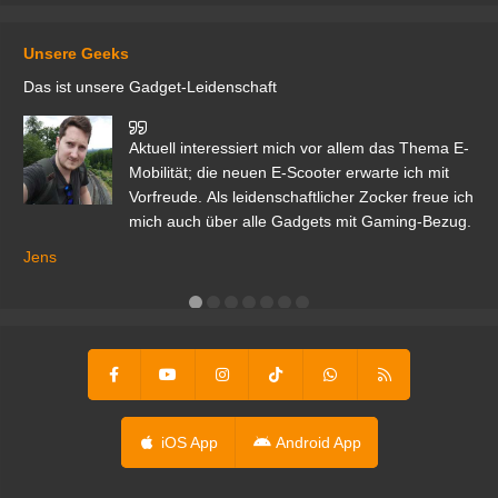
Unsere Geeks
Das ist unsere Gadget-Leidenschaft
den
Aktuell interessiert mich vor allem das Thema E-
r.
Mobilität; die neuen E-Scooter erwarte ich mit
Vorfreude. Als leidenschaftlicher Zocker freue ich
mich auch über alle Gadgets mit Gaming-Bezug.
Ma
ga
Jens
er
iOS App
Android App