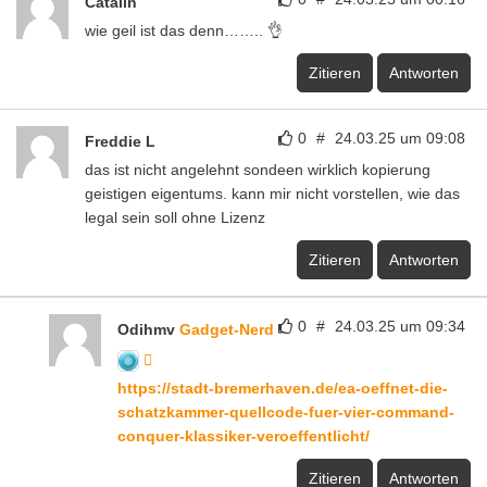
Catalin
wie geil ist das denn…….. 👌
Zitieren
Antworten
0
#
24.03.25 um 09:08
Freddie L
das ist nicht angelehnt sondeen wirklich kopierung
geistigen eigentums. kann mir nicht vorstellen, wie das
legal sein soll ohne Lizenz
Zitieren
Antworten
0
#
24.03.25 um 09:34
Odihmv
Gadget-Nerd
https://stadt-bremerhaven.de/ea-oeffnet-die-
schatzkammer-quellcode-fuer-vier-command-
conquer-klassiker-veroeffentlicht/
Zitieren
Antworten