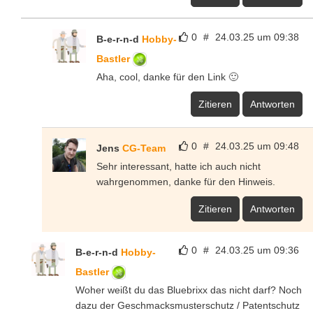
0
#
24.03.25 um 09:38
B-e-r-n-d
Hobby-
Bastler
Aha, cool, danke für den Link 🙂
Zitieren
Antworten
0
#
24.03.25 um 09:48
Jens
CG-Team
Sehr interessant, hatte ich auch nicht
wahrgenommen, danke für den Hinweis.
Zitieren
Antworten
0
#
24.03.25 um 09:36
B-e-r-n-d
Hobby-
Bastler
Woher weißt du das Bluebrixx das nicht darf? Noch
dazu der Geschmacksmusterschutz / Patentschutz