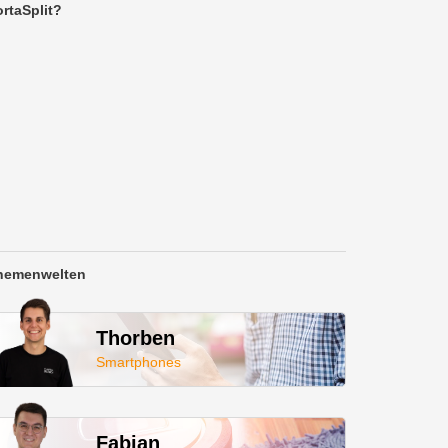
rtaSplit?
hemenwelten
Thorben
Smartphones
Fabian