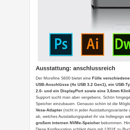
Ausstattung: anschlussreich
Der Morefine S600 bietet eine
Fülle verschieden
USB-Anschlüsse (4x USB 3.2 Gen1), ein USB-Typ
2.0- und ein DisplayPort sowie eine 3,6mm Kli
Support sucht man aber vergebens. Schön hingegen
Speicher einzubauen. Genauso schön ist die Möglic
Vesa-Adapter
(nicht in jeder Ausstattungsvariante
ab, welches Ausstattungspaket ihr via Indiegogo wä
großem internen NVMe-Speicher
bekommen. Hi
Diese Konfiguration schlägt dann mit 1301€ zu Buc