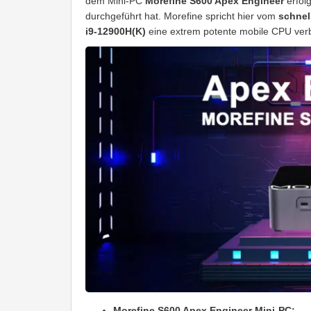
dem Mini-PC
Morefine S600 Apex Engineer
erfol
durchgeführt hat. Morefine spricht hier vom
schnel
i9-12900H(K)
eine extrem potente mobile CPU ver
Morefine S600 Apex Engineer Mini-PC: