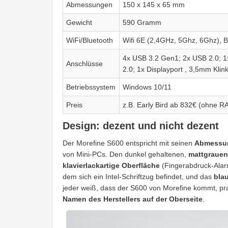
Abmessungen
150 x 145 x 65 mm
Gewicht
590 Gramm
WiFi/Bluetooth
Wifi 6E (2,4GHz, 5Ghz, 6Ghz), B
4x USB 3.2 Gen1; 2x USB 2.0; 
Anschlüsse
2.0; 1x Displayport , 3,5mm Klin
Betriebssystem
Windows 10/11
Preis
z.B. Early Bird ab 832€ (ohne R
Design: dezent und nicht dezent
Der Morefine S600 entspricht mit seinen
Abmessun
von Mini-PCs. Den dunkel gehaltenen,
mattgraue
klavierlackartige Oberfläche
(Fingerabdruck-Ala
dem sich ein Intel-Schriftzug befindet, und das
bla
jeder weiß, dass der S600 von Morefine kommt, pr
Namen des Herstellers auf der Oberseite
.