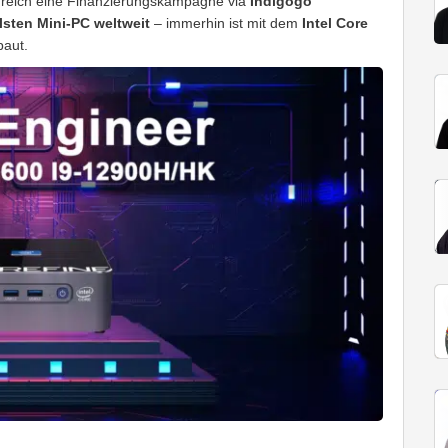
greich eine Finanzierungskampagne via
Indigogo
lsten Mini-PC weltweit
– immerhin ist mit dem
Intel Core
baut.