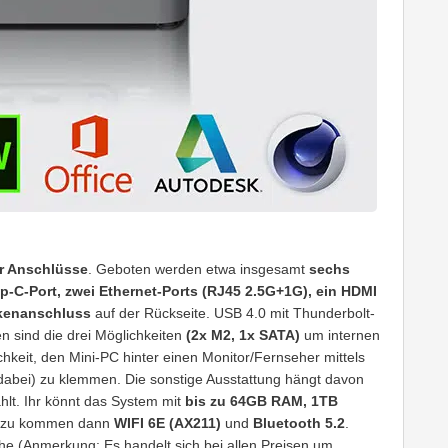
er Anschlüsse
. Geboten werden etwa insgesamt
sechs
-C-Port, zwei Ethernet-Ports (RJ45 2.5G+1G), ein HDMI
nkenanschluss
auf der Rückseite. USB 4.0 mit Thunderbolt-
 sind die drei Möglichkeiten
(2x M2, 1x SATA)
um internen
hkeit, den Mini-PC hinter einen Monitor/Fernseher mittels
 dabei) zu klemmen. Die sonstige Ausstattung hängt davon
hlt. Ihr könnt das System mit
bis zu 64GB RAM,
1TB
nzu kommen dann
WIFI 6E (AX211)
und
Bluetooth 5.2
.
he (Anmerkung: Es handelt sich bei allen Preisen um