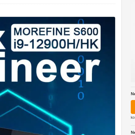
N
ko
N