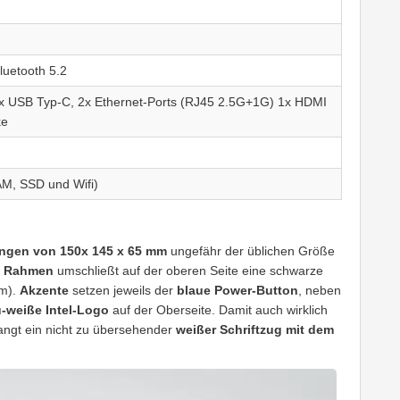
luetooth 5.2
1x USB Typ-C, 2x Ethernet-Ports (RJ45 2.5G+1G) 1x HDMI
ke
AM, SSD und Wifi)
gen von 150x 145 x 65 mm
ungefähr der üblichen Größe
n Rahmen
umschließt auf der oberen Seite eine schwarze
rm).
Akzente
setzen jeweils der
blaue Power-Button
, neben
u-weiße Intel-Logo
auf der Oberseite. Damit auch wirklich
angt ein nicht zu übersehender
weißer Schriftzug mit dem