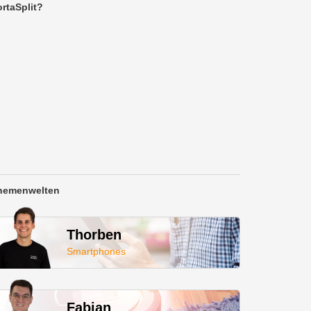
rtaSplit?
hemenwelten
Thorben
Smartphones
Fabian