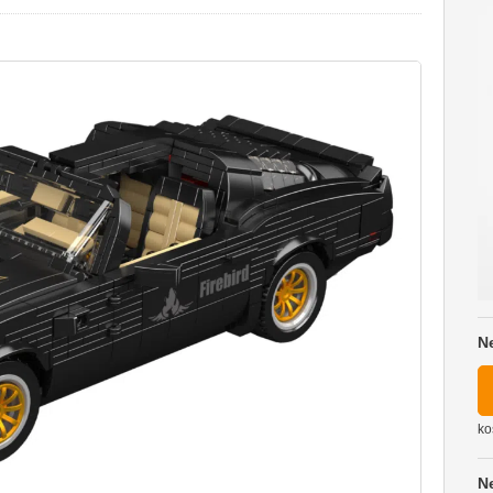
N
ko
N