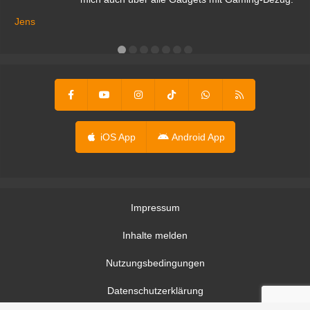
Ma
ga
Jens
er
iOS App
Android App
Impressum
Inhalte melden
Nutzungsbedingungen
Datenschutzerklärung