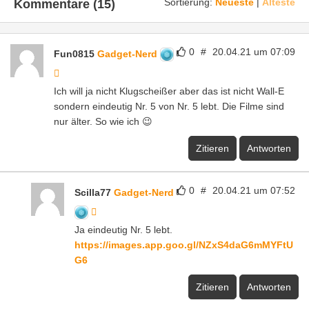
Sortierung:
Neueste
|
Älteste
Kommentare (15)
0
#
20.04.21 um 07:09
Fun0815
Gadget-Nerd
Ich will ja nicht Klugscheißer aber das ist nicht Wall-E
sondern eindeutig Nr. 5 von Nr. 5 lebt. Die Filme sind
nur älter. So wie ich 😉
Zitieren
Antworten
0
#
20.04.21 um 07:52
Scilla77
Gadget-Nerd
Ja eindeutig Nr. 5 lebt.
https://images.app.goo.gl/NZxS4daG6mMYFtU
G6
Zitieren
Antworten