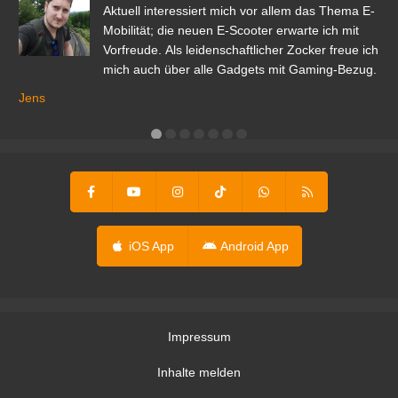
den
Aktuell interessiert mich vor allem das Thema E-
r.
Mobilität; die neuen E-Scooter erwarte ich mit
Vorfreude. Als leidenschaftlicher Zocker freue ich
mich auch über alle Gadgets mit Gaming-Bezug.
Ma
ga
Jens
er
iOS App
Android App
Impressum
Inhalte melden