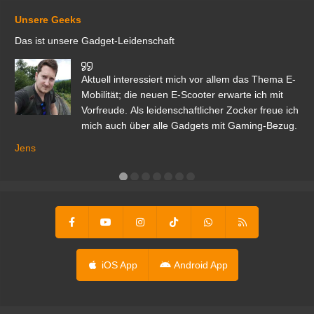
Unsere Geeks
Das ist unsere Gadget-Leidenschaft
den
Aktuell interessiert mich vor allem das Thema E-
r.
Mobilität; die neuen E-Scooter erwarte ich mit
Vorfreude. Als leidenschaftlicher Zocker freue ich
mich auch über alle Gadgets mit Gaming-Bezug.
Ma
ga
Jens
er
iOS App
Android App