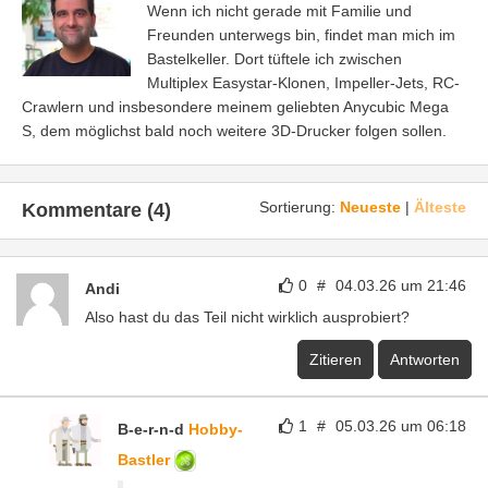
Wenn ich nicht gerade mit Familie und
Freunden unterwegs bin, findet man mich im
Bastelkeller. Dort tüftele ich zwischen
Multiplex Easystar-Klonen, Impeller-Jets, RC-
Crawlern und insbesondere meinem geliebten Anycubic Mega
S, dem möglichst bald noch weitere 3D-Drucker folgen sollen.
Sortierung:
Neueste
|
Älteste
Kommentare (4)
0
#
04.03.26 um 21:46
Andi
Also hast du das Teil nicht wirklich ausprobiert?
Zitieren
Antworten
1
#
05.03.26 um 06:18
B-e-r-n-d
Hobby-
Bastler