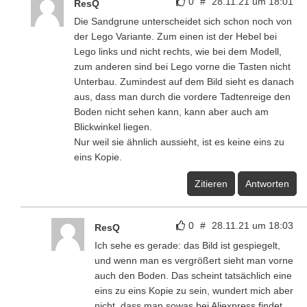
0
#
28.11.21 um 18:01
ResQ
Die Sandgrune unterscheidet sich schon noch von
der Lego Variante. Zum einen ist der Hebel bei
Lego links und nicht rechts, wie bei dem Modell,
zum anderen sind bei Lego vorne die Tasten nicht
Unterbau. Zumindest auf dem Bild sieht es danach
aus, dass man durch die vordere Tadtenreige den
Boden nicht sehen kann, kann aber auch am
Blickwinkel liegen.
Nur weil sie ähnlich aussieht, ist es keine eins zu
eins Kopie.
Zitieren
Antworten
0
#
28.11.21 um 18:03
ResQ
Ich sehe es gerade: das Bild ist gespiegelt,
und wenn man es vergrößert sieht man vorne
auch den Boden. Das scheint tatsächlich eine
eins zu eins Kopie zu sein, wundert mich aber
nicht, dass man sowas bei Aliexpress findet.