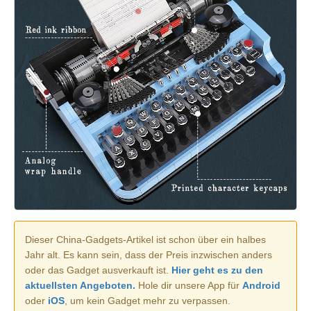
Dieser China-Gadgets-Artikel ist schon über ein halbes
Jahr alt. Es kann sein, dass der Preis inzwischen anders
oder das Gadget ausverkauft ist.
Hier geht es zu den
aktuellsten Angeboten.
Hole dir unsere App für
Android
oder
iOS
, um kein Gadget mehr zu verpassen.