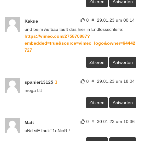
Zitieren
Antworten
0
#
29.01.23 um 00:14
Kakue
und beim Aufbau läuft das hier in Endlossschleife:
https://vimeo.com/275870987?
embedded=true&source=vimeo_logo&owner=64442
727
Zitieren
Antworten
0
#
29.01.23 um 18:04
spanier13125
mega 👍🏼
Zitieren
Antworten
0
#
30.01.23 um 10:36
Matt
uNd siE fnukT1oNᴉǝRt!