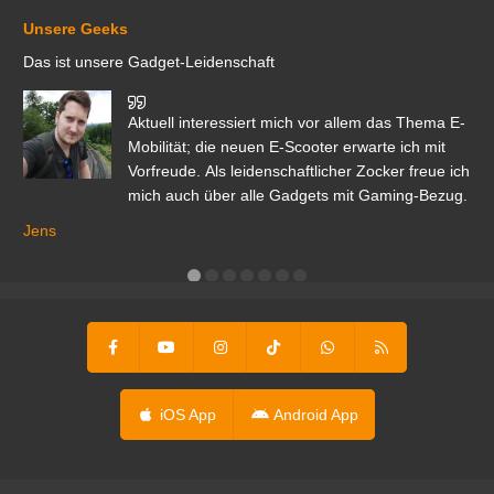
Unsere Geeks
Das ist unsere Gadget-Leidenschaft
den
Aktuell interessiert mich vor allem das Thema E-
r.
Mobilität; die neuen E-Scooter erwarte ich mit
Vorfreude. Als leidenschaftlicher Zocker freue ich
mich auch über alle Gadgets mit Gaming-Bezug.
Ma
ga
Jens
er
iOS App
Android App