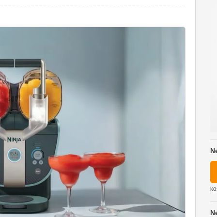
N
ko
N