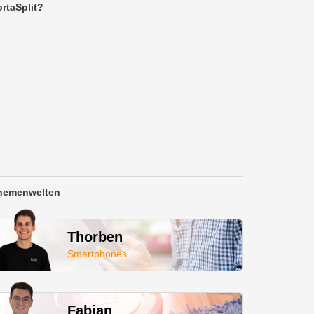
rtaSplit?
hemenwelten
Thorben
Smartphones
Fabian