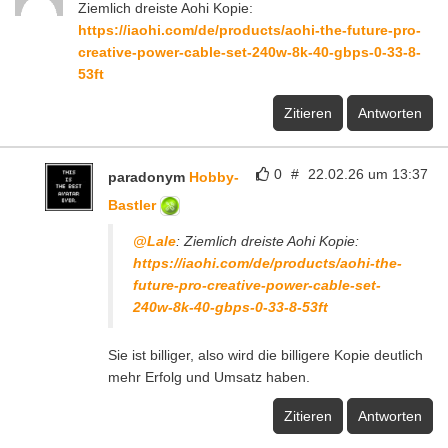
Ziemlich dreiste Aohi Kopie:
https://iaohi.com/de/products/aohi-the-future-pro-
creative-power-cable-set-240w-8k-40-gbps-0-33-8-
53ft
Zitieren
Antworten
0
#
22.02.26 um 13:37
paradonym
Hobby-
Bastler
@Lale
: Ziemlich dreiste Aohi Kopie:
https://iaohi.com/de/products/aohi-the-
future-pro-creative-power-cable-set-
240w-8k-40-gbps-0-33-8-53ft
Sie ist billiger, also wird die billigere Kopie deutlich
mehr Erfolg und Umsatz haben.
Zitieren
Antworten