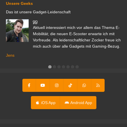
Unsere Geeks
Das ist unsere Gadget-Leidenschaft
den
Aktuell interessiert mich vor allem das Thema E-
r.
Mobilität; die neuen E-Scooter erwarte ich mit
Vorfreude. Als leidenschaftlicher Zocker freue ich
mich auch über alle Gadgets mit Gaming-Bezug.
Ma
ga
Jens
er
iOS App
Android App