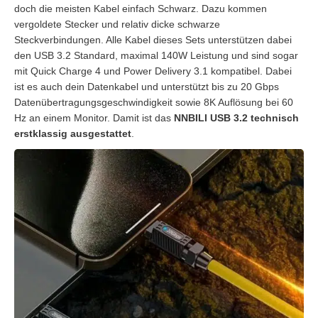
doch die meisten Kabel einfach Schwarz. Dazu kommen
vergoldete Stecker und relativ dicke schwarze
Steckverbindungen. Alle Kabel dieses Sets unterstützen dabei
den USB 3.2 Standard, maximal 140W Leistung und sind sogar
mit Quick Charge 4 und Power Delivery 3.1 kompatibel. Dabei
ist es auch dein Datenkabel und unterstützt bis zu 20 Gbps
Datenübertragungsgeschwindigkeit sowie 8K Auflösung bei 60
Hz an einem Monitor. Damit ist das
NNBILI USB 3.2 technisch
erstklassig ausgestattet
.