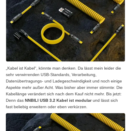
„Kabel ist Kabel“, könnte man denken. Da lässt mein leider die
sehr verwirrenden USB-Standards, Verarbeitung,
Datenübertragungs- und Ladegeschwindigkeit und noch einige
Aspekte mehr außer Acht. Was bisher aber immer stimmte: Die
Kabellänge verändert sich nach dem Kauf nicht mehr. Bis jetzt:
Denn das
NNBILI USB 3.2 Kabel ist modular
und lässt sich
fast beliebig erweitern oder eben verkürzen.