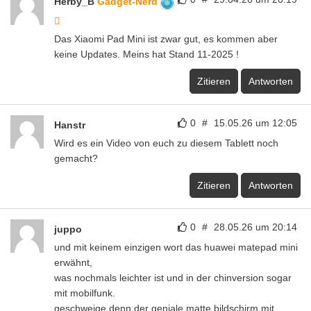
Herby_B
Gadget-Nerd
Das Xiaomi Pad Mini ist zwar gut, es kommen aber
keine Updates. Meins hat Stand 11-2025 !
Zitieren
Antworten
0
#
15.05.26 um 12:05
Hanstr
Wird es ein Video von euch zu diesem Tablett noch
gemacht?
Zitieren
Antworten
0
#
28.05.26 um 20:14
juppo
und mit keinem einzigen wort das huawei matepad mini
erwähnt,
was nochmals leichter ist und in der chinversion sogar
mit mobilfunk.
geschweige denn der geniale matte bildschirm mit