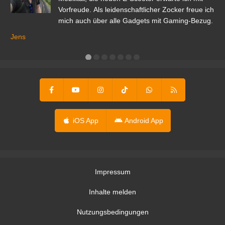
Vorfreude. Als leidenschaftlicher Zocker freue ich
mich auch über alle Gadgets mit Gaming-Bezug.
Ma
ga
Jens
er
iOS App
Android App
Impressum
Inhalte melden
Nutzungsbedingungen