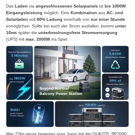
Das
Laden
via
angeschlossenen Solarpanels
ist
bis 1000W
Eingangsleistung
möglich. Eine
Kombination
aus
AC- und
Solarladen
soll
80% Ladung
innerhalb von
nur einer Stunde
ermöglichen. Sollte bei euch der Strom ausfallen, kommt
unter
10ms
später die
unterbrechungsfreie Stromversorgung
(UPS) mit
max. 2000W
ins Spiel.
Wer 22kg gerne bewegen mag, kann mit der OUKITEL BP2000