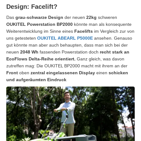
Design: Facelift?
Das
grau-schwarze Design
der neuen
22kg
schweren
OUKITEL Powerstation BP2000
könnte man als konsequente
Weiterentwicklung im Sinne eines
Facelifts
im Vergleich zur von
uns getesteten
OUKITEL ABEARL P5000E
ansehen. Genauso
gut könnte man aber auch behaupten, dass man sich bei der
neuen
2048 Wh
fassenden Powerstation doch
recht stark an
EcoFlows Delta-Reihe orientiert.
Ganz gleich, was davon
zutreffen mag: Die OUKITEL BP2000 macht mit ihrem an der
Front
oben
zentral eingelassenen Display
einen
schicken
und aufgeräumten Eindruck