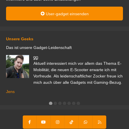
User-gadget einsenden
Unsere Geeks
Das ist unsere Gadget-Leidenschaft
den
Aktuell interessiert mich vor allem das Thema E-
r.
Mobilität; die neuen E-Scooter erwarte ich mit
Vorfreude. Als leidenschaftlicher Zocker freue ich
mich auch über alle Gadgets mit Gaming-Bezug.
Ma
ga
Jens
er