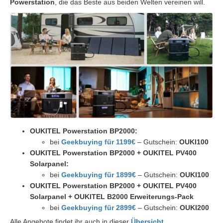
Powerstation
, die das Beste aus beiden Welten vereinen will.
OUKITEL Powerstation BP2000:
bei
Geekbuying für 1199€
– Gutschein:
OUKI100
OUKITEL Powerstation BP2000 + OUKITEL PV400
Solarpanel:
bei
Geekbuying für 1899€
– Gutschein:
OUKI100
OUKITEL Powerstation BP2000 + OUKITEL PV400
Solarpanel + OUKITEL B2000 Erweiterungs-Pack
bei
Geekbuying für 2899€
– Gutschein:
OUKI200
Alle Angebote findet ihr auch in dieser
Übersicht.