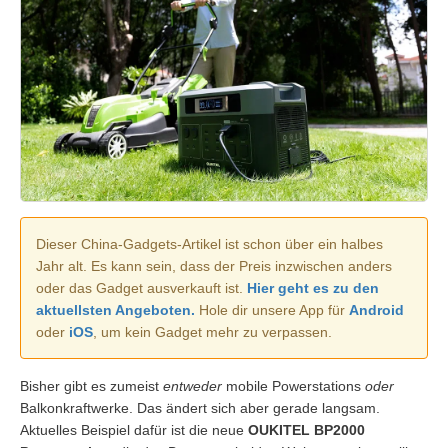
Dieser China-Gadgets-Artikel ist schon über ein halbes
Jahr alt. Es kann sein, dass der Preis inzwischen anders
oder das Gadget ausverkauft ist.
Hier geht es zu den
aktuellsten Angeboten.
Hole dir unsere App für
Android
oder
iOS
, um kein Gadget mehr zu verpassen.
Bisher gibt es zumeist
entweder
mobile Powerstations
oder
Balkonkraftwerke. Das ändert sich aber gerade langsam.
Aktuelles Beispiel dafür ist die neue
OUKITEL BP2000