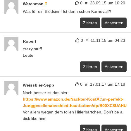
0
#
23.09.15 um 10:20
Watchman
Was für ein Blödsinn! Ist denn schon Karneval?!
Zitieren
Antworten
0
#
11.11.15 um 04:23
Robert
crazy stuff
Leute
Zitieren
Antworten
0
#
17.01.17 um 17:18
Weissbier-Sepp
Noch besser ist das hier:
https://www.amazon.de/Nackter-KostÃ¼m-perfekt-
Junggesellenabschied-hautfarben/dp/B00XC8UAHU
Vor allem wegen dem tollen Hitlerbärtchen. Don't be a
dick like him!
Zitieren
Antworten