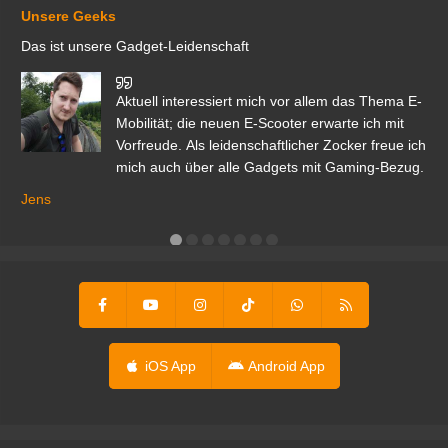
Unsere Geeks
Das ist unsere Gadget-Leidenschaft
den
Aktuell interessiert mich vor allem das Thema E-
r.
Mobilität; die neuen E-Scooter erwarte ich mit
Vorfreude. Als leidenschaftlicher Zocker freue ich
mich auch über alle Gadgets mit Gaming-Bezug.
Ma
ga
Jens
er
iOS App
Android App