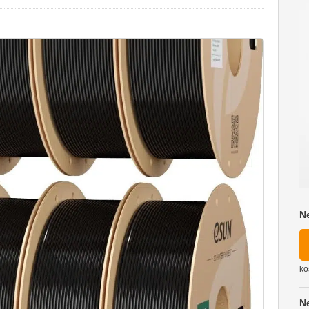
N
ko
N