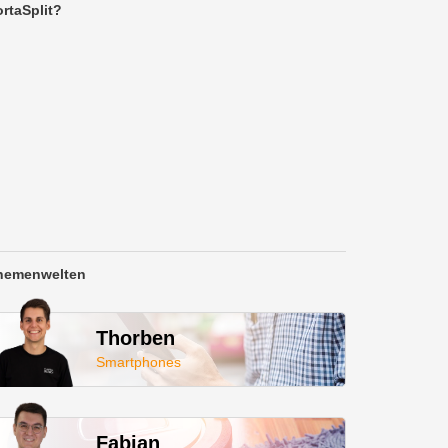
rtaSplit?
hemenwelten
Thorben
Smartphones
Fabian