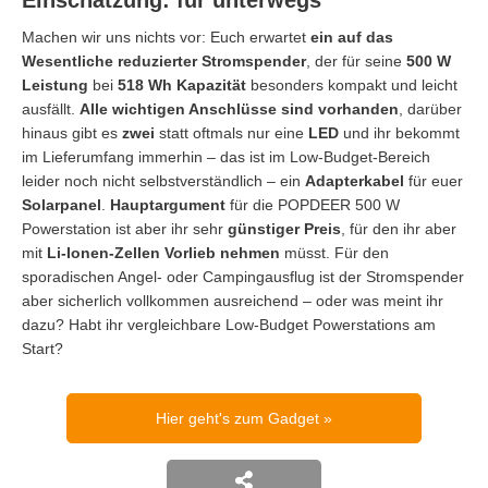
Machen wir uns nichts vor: Euch erwartet
ein auf das
Wesentliche reduzierter Stromspender
, der für seine
500 W
Leistung
bei
518 Wh Kapazität
besonders kompakt und leicht
ausfällt.
Alle wichtigen Anschlüsse sind vorhanden
, darüber
hinaus gibt es
zwei
statt oftmals nur eine
LED
und ihr bekommt
im Lieferumfang immerhin – das ist im Low-Budget-Bereich
leider noch nicht selbstverständlich – ein
Adapterkabel
für euer
Solarpanel
.
Hauptargument
für die POPDEER 500 W
Powerstation ist aber ihr sehr
günstiger Preis
, für den ihr aber
mit
Li-Ionen-Zellen
Vorlieb
nehmen
müsst. Für den
sporadischen Angel- oder Campingausflug ist der Stromspender
aber sicherlich vollkommen ausreichend – oder was meint ihr
dazu? Habt ihr vergleichbare Low-Budget Powerstations am
Start?
Hier geht's zum Gadget