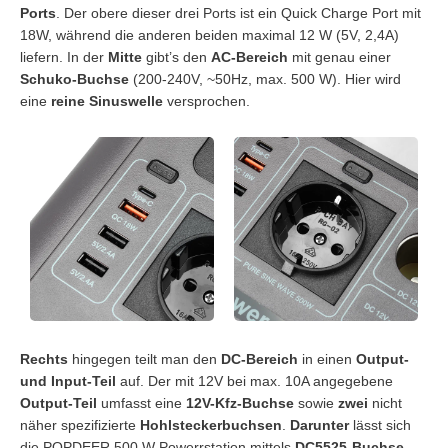
Ports
. Der obere dieser drei Ports ist ein Quick Charge Port mit
18W, während die anderen beiden maximal 12 W (5V, 2,4A)
liefern. In der
Mitte
gibt’s den
AC-Bereich
mit genau einer
Schuko-Buchse
(200-240V, ~50Hz, max. 500 W). Hier wird
eine
reine Sinuswelle
versprochen.
Rechts
hingegen teilt man den
DC-Bereich
in einen
Output-
und Input-Teil
auf. Der mit 12V bei max. 10A angegebene
Output-Teil
umfasst eine
12V-Kfz-Buchse
sowie
zwei
nicht
näher spezifizierte
Hohlsteckerbuchsen
.
Darunter
lässt sich
die POPDEER 500 W Powerrstation mittels
DC5525-Buchse