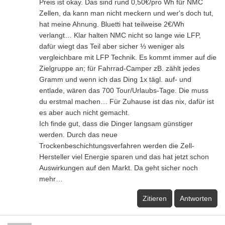
Preis ist okay. Das sind rund 0,50€/pro Wh für NMC
Zellen, da kann man nicht meckern und wer's doch tut,
hat meine Ahnung. Bluetti hat teilweise 2€/Wh
verlangt… Klar halten NMC nicht so lange wie LFP,
dafür wiegt das Teil aber sicher ⅓ weniger als
vergleichbare mit LFP Technik. Es kommt immer auf die
Zielgruppe an; für Fahrrad-Camper zB. zählt jedes
Gramm und wenn ich das Ding 1x tägl. auf- und
entlade, wären das 700 Tour/Urlaubs-Tage. Die muss
du erstmal machen… Für Zuhause ist das nix, dafür ist
es aber auch nicht gemacht.
Ich finde gut, dass die Dinger langsam günstiger
werden. Durch das neue
Trockenbeschichtungsverfahren werden die Zell-
Hersteller viel Energie sparen und das hat jetzt schon
Auswirkungen auf den Markt. Da geht sicher noch
mehr…
Zitieren
Antworten