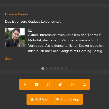
Unsere Geeks
Das ist unsere Gadget-Leidenschaft
den
Aktuell interessiert mich vor allem das Thema E-
r.
Mobilität; die neuen E-Scooter erwarte ich mit
Vorfreude. Als leidenschaftlicher Zocker freue ich
mich auch über alle Gadgets mit Gaming-Bezug.
Ma
ga
Jens
er
iOS App
Android App