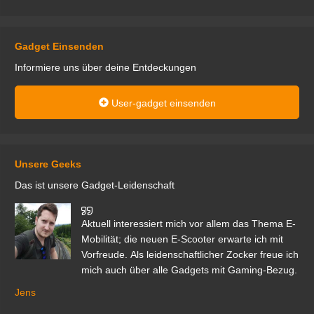
Gadget Einsenden
Informiere uns über deine Entdeckungen
User-gadget einsenden
Unsere Geeks
Das ist unsere Gadget-Leidenschaft
den
Aktuell interessiert mich vor allem das Thema E-
r.
Mobilität; die neuen E-Scooter erwarte ich mit
Vorfreude. Als leidenschaftlicher Zocker freue ich
mich auch über alle Gadgets mit Gaming-Bezug.
Ma
ga
Jens
er