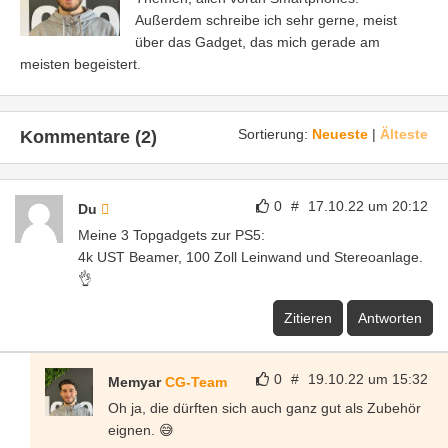
Außerdem schreibe ich sehr gerne, meist
über das Gadget, das mich gerade am
meisten begeistert.
Sortierung:
Neueste
|
Älteste
Kommentare (2)
0
#
17.10.22 um 20:12
Du
Meine 3 Topgadgets zur PS5:
4k UST Beamer, 100 Zoll Leinwand und Stereoanlage.
👌
Zitieren
Antworten
0
#
19.10.22 um 15:32
Memyar
CG-Team
Oh ja, die dürften sich auch ganz gut als Zubehör
eignen. 😅