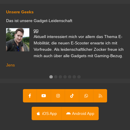
Unsere Geeks
Das ist unsere Gadget-Leidenschaft
den
Aktuell interessiert mich vor allem das Thema E-
r.
Mobilität; die neuen E-Scooter erwarte ich mit
Vorfreude. Als leidenschaftlicher Zocker freue ich
mich auch über alle Gadgets mit Gaming-Bezug.
Ma
ga
Jens
er
iOS App
Android App