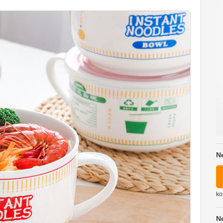
N
ko
N