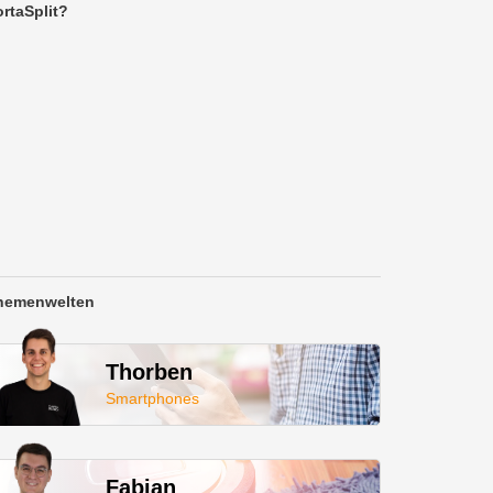
rtaSplit?
hemenwelten
Thorben
Smartphones
Fabian