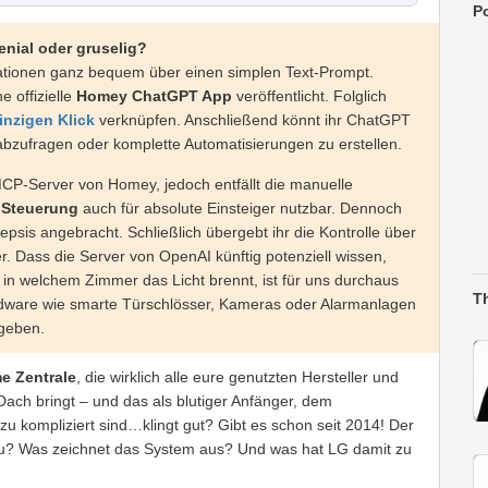
Po
nial oder gruselig?
omationen ganz bequem über einen simplen Text-Prompt.
 offizielle
Homey ChatGPT App
veröffentlicht. Folglich
inzigen Klick
verknüpfen. Anschließend könnt ihr ChatGPT
abzufragen oder komplette Automatisierungen zu erstellen.
P-Server von Homey, jedoch entfällt die manuelle
e Steuerung
auch für absolute Einsteiger nutzbar. Dennoch
psis angebracht. Schließlich übergebt ihr die Kontrolle über
. Dass die Server von OpenAI künftig potenziell wissen,
 in welchem Zimmer das Licht brennt, ist für uns durchaus
T
rdware wie smarte Türschlösser, Kameras oder Alarmanlagen
ugeben.
e Zentrale
, die wirklich alle eure genutzten Hersteller und
ach bringt – und das als blutiger Anfänger, dem
zu kompliziert sind…klingt gut? Gibt es schon seit 2014! Der
au? Was zeichnet das System aus? Und was hat LG damit zu