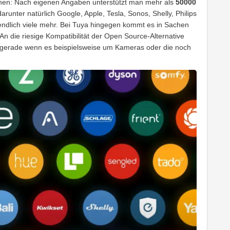
hen: Nach eigenen Angaben unterstützt man mehr als
50000
darunter natürlich Google, Apple, Tesla, Sonos, Shelly, Philips
endlich viele mehr. Bei Tuya hingegen kommt es in Sachen
 An die riesige Kompatibilität der Open Source-Alternative
gerade wenn es beispielsweise um Kameras oder die noch