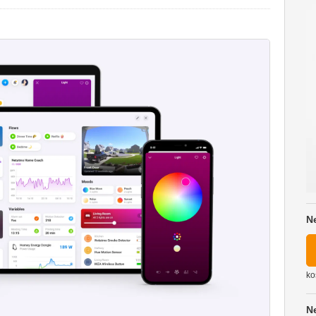
N
ko
N