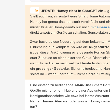
UPDATE: Homey zieht in ChatGPT ein – ge
Stellt euch vor, ihr erstellt eure Smart Home Aut
Homey hat genau das nun stark vereinfacht und eine
müsst ihr euer Homey-Konto nur noch
mit einem e
direkt anweisen, Geräte zu schalten, Sensordaten 
Zwar basiert diese Neuerung auf dem bekannten MC
Einrichtung nun komplett. So wird die
KI-gestützt
ist bei dieser Ankündigung eine gesunde Portion Ske
euer Zuhause an einen externen Cloud-Dienstleister
wann ihr zu Hause seid, welche Geräte laufen oder
ein
gruseliger Gedanke
. Sicherheitsrelevante Ha
solltet ihr – wenn überhaupt – nicht für die KI freiz
Eine einfach zu bedienende
All-in-One Smart Hom
Geräte mit nur einem Hub und einer App unter ein D
Konfigurationsschritte wie etwa bei Home Assistant 
Name:
Homey
. Aber wer oder was ist Homey gen
tun?