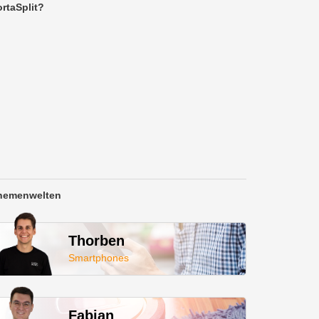
rtaSplit?
hemenwelten
Thorben
Smartphones
Fabian