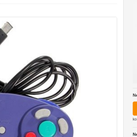
N
ko
N