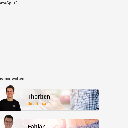
rtaSplit?
hemenwelten
Thorben
Smartphones
Fabian