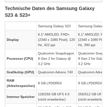
Technische Daten des Samsung Galaxy
S23 & S23+
Samsung Galaxy S23
Samsung Galaxy 
6,1″ AMOLED, FHD+
6,1″ AMOLED, FH
Display
(2340 x 1080 Pixel), 120
(2340 x 1080 Pixel
Hz, 422 ppi
Hz, 390 ppi
Qualcomm Snapdragon
Qualcomm Snapdr
Prozessor (CPU)
8 Gen 2 for Galaxy @
8 Gen 2 for Galax
3,2 GHz
3,2 GHz
Grafikchip (GPU)
Qualcomm Adreno 740
Qualcomm Adreno
RAM
8 GB LPDDR5X
8 GB LPDDR5X
(Arbeitsspeicher)
128/256 GB UFS 4.0
256/512 GB UFS 4
Interner Speicher
(nicht erweiterbar)
(nicht erweiterbar)