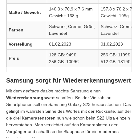
146,3 x 70,9 x 7,6 mm
157,8 x 76,2 x 7,
Maße / Gewicht
Gewicht: 168 g
Gewicht: 195g
Schwarz, Creme, Grün,
Schwarz, Creme, G
Farben
Lavendel
Lavendel
Vorstellung
01.02.2023
01.02.2023
128 GB: 949€
256 GB: 1199€
Preis
256 GB: 1009€
512 GB: 1319€
Samsung sorgt für Wiedererkennungswert
Mit dem
heritage design
möchte Samsung einen
Wiedererkennungswert
schaffen. Bei der Vielzahl an
Smartphones soll ein Samsung Galaxy S23 herausstechen. Das
gelingt im wahrsten Sinne des Wortes mit der Rückseite, auf der
die drei Kamerasensoren nun wie schon beim S22 Ultra einzeln
hervorstehen. Man verzichtet auf das Kameraplateau der
Vorgänger und schafft so die Blaupause für ein modernes