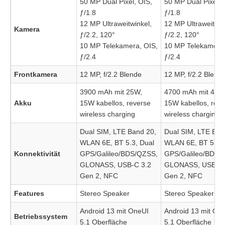
50 MP Dual Pixel, OIS,
50 MP Dual Pixel, 
ƒ/1.8
ƒ/1.8
12 MP Ultraweitwinkel,
12 MP Ultraweitwin
Kamera
ƒ/2.2, 120°
ƒ/2.2, 120°
10 MP Telekamera, OIS,
10 MP Telekamera,
ƒ/2.4
ƒ/2.4
Frontkamera
12 MP, f/2.2 Blende
12 MP, f/2.2 Blend
3900 mAh mit 25W,
4700 mAh mit 45W
Akku
15W kabellos, reverse
15W kabellos, reve
wireless charging
wireless charging
Dual SIM, LTE Band 20,
Dual SIM, LTE Ban
WLAN 6E, BT 5.3, Dual
WLAN 6E, BT 5.3, 
Konnektivität
GPS/Galileo/BDS/QZSS,
GPS/Galileo/BDS/
GLONASS, USB-C 3.2
GLONASS, USB-C 
Gen 2, NFC
Gen 2, NFC
Features
Stereo Speaker
Stereo Speaker
Android 13 mit OneUI
Android 13 mit On
Betriebssystem
5.1 Oberfläche
5.1 Oberfläche