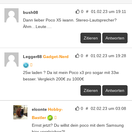
0
#
01.02.23 um 19:11
bush08
Dann lieber Poco X5 iwann. Stereo-Lautsprecher?
Ähm…Leute….
Zitieren
Antworten
0
#
01.02.23 um 19:28
Legger88
Gadget-Nerd
25w laden ? Da ist mein Poco x3 pro sogar mit 33w
besser. Vergleich 200€ zu 1000€
Zitieren
Antworten
0
#
02.02.23 um 03:08
elconte
Hobby-
Bastler
Ernst jetzt? Du willst dein poco mit dem Samsung
hier vergleichen?!