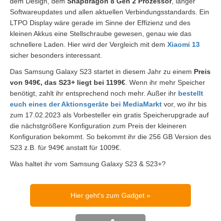
dem Design, dem
Snapdragon 8 Gen 2 Prozessor
, langer
Softwareupdates und allen aktuellen Verbindungsstandards. Ein
LTPO Display wäre gerade im Sinne der Effizienz und des
kleinen Akkus eine Stellschraube gewesen, genau wie das
schnellere Laden. Hier wird der Vergleich mit dem
Xiaomi 13
sicher besonders interessant.
Das Samsung Galaxy S23 startet in diesem Jahr zu einem
Preis
von 949€, das S23+ liegt bei 1199€
. Wenn ihr mehr Speicher
benötigt, zahlt ihr entsprechend noch mehr. Außer ihr
bestellt
euch eines der Aktionsgeräte bei MediaMarkt
vor, wo ihr bis
zum 17.02.2023 als Vorbesteller ein gratis Speicherupgrade auf
die nächstgrößere Konfiguration zum Preis der kleineren
Konfiguration bekommt. So bekommt ihr die 256 GB Version des
S23 z.B. für 949€ anstatt für 1009€.
Was haltet ihr vom Samsung Galaxy S23 & S23+?
Hier geht's zum Gadget