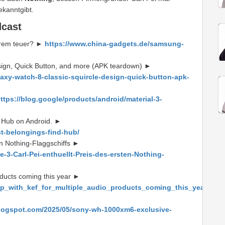
kanntgibt.
dcast
trem teuer? ►
https://www.china-gadgets.de/samsung-
esign, Quick Button, and more (APK teardown) ►
axy-watch-8-classic-squircle-design-quick-button-apk-
ttps://blog.google/products/android/material-3-
d Hub on Android. ►
st-belongings-find-hub/
en Nothing-Flaggschiffs ►
3-Carl-Pei-enthuellt-Preis-des-ersten-Nothing-
oducts coming this year ►
p_with_kef_for_multiple_audio_products_coming_this_year-
blogspot.com/2025/05/sony-wh-1000xm6-exclusive-