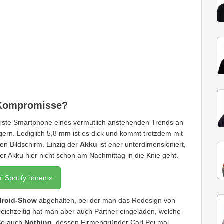
 Kompromisse?
ste Smartphone eines vermutlich anstehenden Trends an
ern. Lediglich 5,8 mm ist es dick und kommt trotzdem mit
n Bildschirm. Einzig der
Akku
ist eher unterdimensioniert,
er Akku hier nicht schon am Nachmittag in die Knie geht.
ei Spotify hören »
droid-Show
abgehalten, bei der man das Redesign von
Gleichzeitig hat man aber auch Partner eingeladen, welche
 So auch
Nothing
, dessen Firmengründer Carl Pei mal