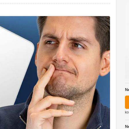
N
ko
N