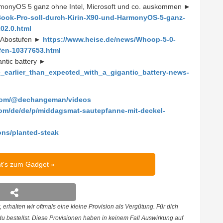
rmonyOS 5 ganz ohne Intel, Microsoft und co. auskommen ►
ook-Pro-soll-durch-Kirin-X90-und-HarmonyOS-5-ganz-
02.0.html
i Abostufen ►
https://www.heise.de/news/Whoop-5-0-
fen-10377653.html
antic battery ►
_earlier_than_expected_with_a_gigantic_battery-news-
.com/@dechangeman/videos
com/de/de/p/middagsmat-sautepfanne-mit-deckel-
ions/planted-steak
ht's zum Gadget
 erhalten wir oftmals eine kleine Provision als Vergütung. Für dich
 du bestellst. Diese Provisionen haben in keinem Fall Auswirkung auf