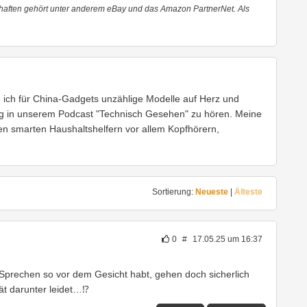
haften gehört unter anderem eBay und das Amazon PartnerNet. Als
e ich für China-Gadgets unzählige Modelle auf Herz und
g in unserem Podcast "Technisch Gesehen" zu hören. Meine
den smarten Haushaltshelfern vor allem Kopfhörern,
Sortierung:
Neueste
|
Älteste
0
#
17.05.25 um 16:37
ei Sprechen so vor dem Gesicht habt, gehen doch sicherlich
ät darunter leidet…⁉️