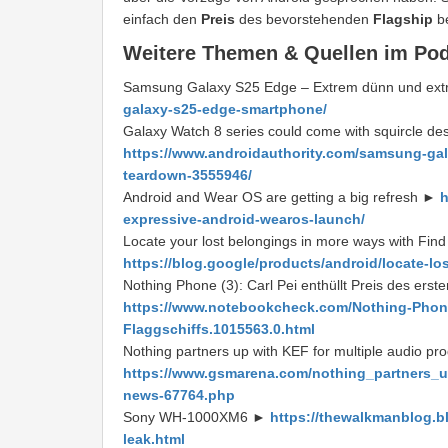
einfach den
Preis
des bevorstehenden
Flagship
be
Weitere Themen & Quellen im Po
Samsung Galaxy S25 Edge – Extrem dünn und ex
galaxy-s25-edge-smartphone/
Galaxy Watch 8 series could come with squircle d
https://www.androidauthority.com/samsung-gal
teardown-3555946/
Android and Wear OS are getting a big refresh ►
h
expressive-android-wearos-launch/
Locate your lost belongings in more ways with Fin
https://blog.google/products/android/locate-lo
Nothing Phone (3): Carl Pei enthüllt Preis des erst
https://www.notebookcheck.com/Nothing-Phone-
Flaggschiffs.1015563.0.html
Nothing partners up with KEF for multiple audio pr
https://www.gsmarena.com/nothing_partners_u
news-67764.php
Sony WH-1000XM6 ►
https://thewalkmanblog.
leak.html