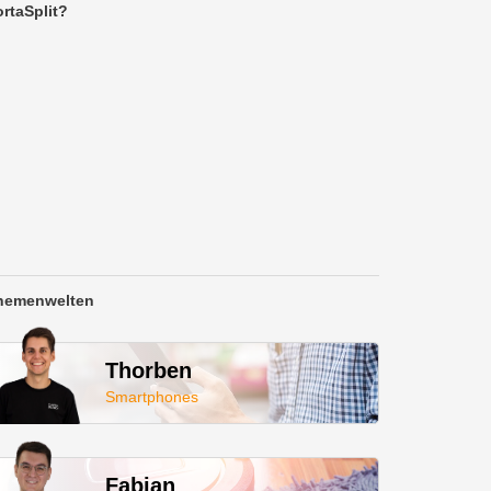
rtaSplit?
hemenwelten
Thorben
Smartphones
Fabian