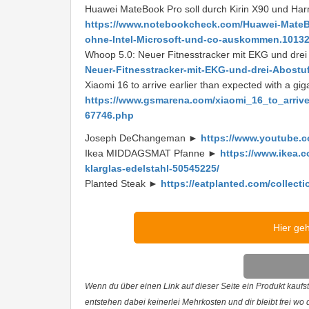
Huawei MateBook Pro soll durch Kirin X90 und Ha
https://www.notebookcheck.com/Huawei-MateB
ohne-Intel-Microsoft-und-co-auskommen.10132
Whoop 5.0: Neuer Fitnesstracker mit EKG und dre
Neuer-Fitnesstracker-mit-EKG-und-drei-Abostu
Xiaomi 16 to arrive earlier than expected with a gig
https://www.gsmarena.com/xiaomi_16_to_arrive
67746.php
Joseph DeChangeman ►
https://www.youtube
Ikea MIDDAGSMAT Pfanne ►
https://www.ikea.
klarglas-edelstahl-50545225/
Planted Steak ►
https://eatplanted.com/collect
Hier ge
Wenn du über einen Link auf dieser Seite ein Produkt kaufst,
entstehen dabei keinerlei Mehrkosten und dir bleibt frei wo