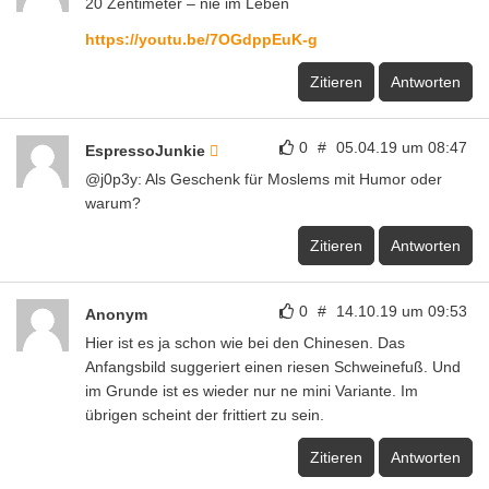
20 Zentimeter – nie im Leben
https://youtu.be/7OGdppEuK-g
Zitieren
Antworten
0
#
05.04.19 um 08:47
EspressoJunkie
@j0p3y: Als Geschenk für Moslems mit Humor oder
warum?
Zitieren
Antworten
0
#
14.10.19 um 09:53
Anonym
Hier ist es ja schon wie bei den Chinesen. Das
Anfangsbild suggeriert einen riesen Schweinefuß. Und
im Grunde ist es wieder nur ne mini Variante. Im
übrigen scheint der frittiert zu sein.
Zitieren
Antworten