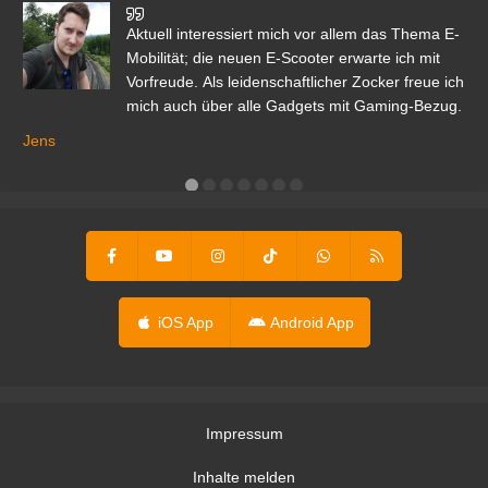
den
Aktuell interessiert mich vor allem das Thema E-
r.
Mobilität; die neuen E-Scooter erwarte ich mit
Vorfreude. Als leidenschaftlicher Zocker freue ich
mich auch über alle Gadgets mit Gaming-Bezug.
Ma
ga
Jens
er
iOS App
Android App
Impressum
Inhalte melden