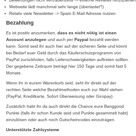
Bewertungen nicht vertrauensvoll -> externe Reviews hinzuziehen
Webseite lädt manchmal sehr lange (überlastet?)
Relativ viele Newsletter -> Spam E-Mail Adresse nutzen
Bezahlung
Es ist positiv anzumerken,
dass es nicht nötig ist einen
Account anzulegen
und auch per
Paypal
bezahlt werden
kann. Somit seid ihr auch hier auf der sicheren Seite und könnt
bei Bedarf euer Geld durch das Käuferschutzprogramm von
PayPal zurückholen, falls Lieferschwierigkeiten auftreten sollten.
Der gegebene Zeitraum beträgt hier 150 Tage und somit fast 5
Monate.
Wenn ihr in eurem Warenkorb seid, seht ihr direkt auf der
rechten Seite welche Bezahlmethoden euch zur Wahl stehen
(PayPal, Kreditkarte, Sofort Überweisung oder Giropay).
Zusätzlich habt ihr da auch direkt die Chance eure Banggood
Punkte (falls ihr schon Kunde seid und Punkte gesammelt habt)
einzulösen oder auch noch Gutscheincodes einzutragen.
Unterstützte Zahlsysteme