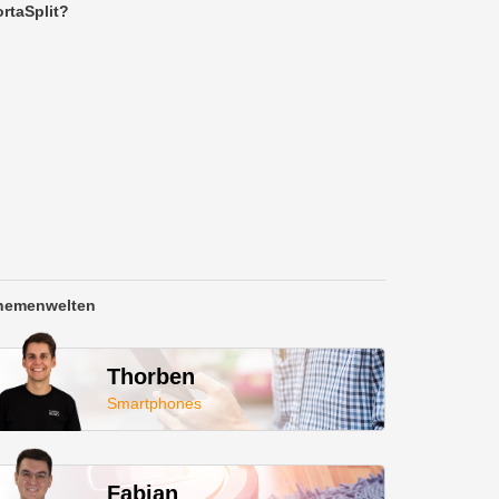
rtaSplit?
hemenwelten
Thorben
Smartphones
Fabian