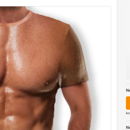
N
ko
N