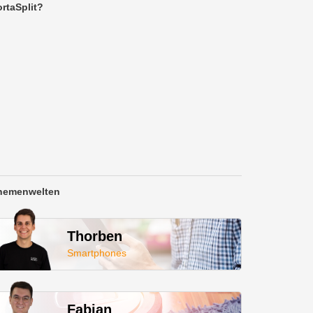
rtaSplit?
hemenwelten
Thorben
Smartphones
Fabian