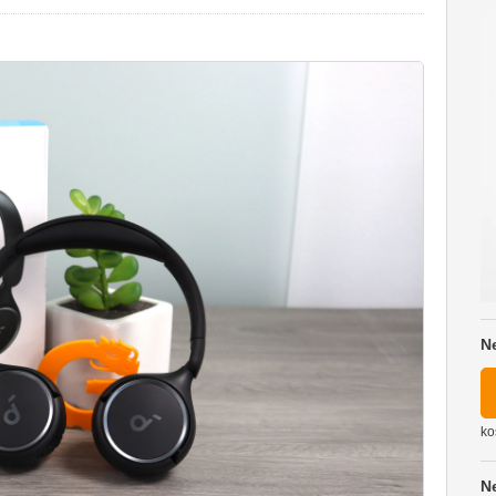
N
ko
N