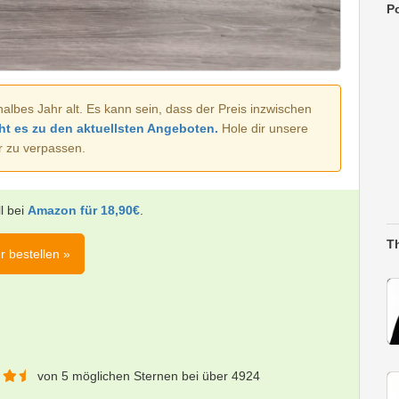
Po
halbes Jahr alt. Es kann sein, dass der Preis inzwischen
ht es zu den aktuellsten Angeboten.
Hole dir unsere
r zu verpassen.
l bei
Amazon für 18,90€
.
T
r bestellen »
von 5 möglichen Sternen bei über 4924