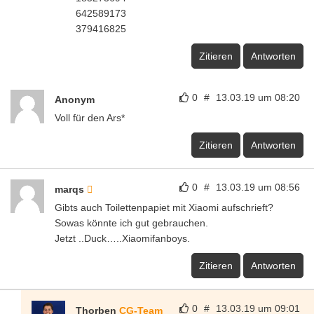
642589173
379416825
Zitieren
Antworten
0
#
13.03.19 um 08:20
Anonym
Voll für den Ars*
Zitieren
Antworten
0
#
13.03.19 um 08:56
marqs
Gibts auch Toilettenpapiet mit Xiaomi aufschrieft?
Sowas könnte ich gut gebrauchen.
Jetzt ..Duck…..Xiaomifanboys.
Zitieren
Antworten
0
#
13.03.19 um 09:01
Thorben
CG-Team