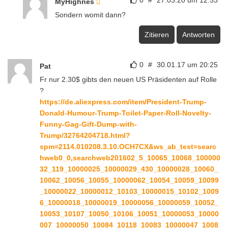
MyHighnes
Sondern womit dann?
Zitieren
Antworten
0
#
30.01.17 um 20:25
Pat
Fr nur 2.30$ gibts den neuen US Präsidenten auf Rolle
?
https://de.aliexpress.com/item/President-Trump-
Donald-Humour-Trump-Toilet-Paper-Roll-Novelty-
Funny-Gag-Gift-Dump-with-
Trump/32764204718.html?
spm=2114.010208.3.10.OCH7CX&ws_ab_test=searc
hweb0_0,searchweb201602_5_10065_10068_100000
32_119_10000025_10000029_430_10000028_10060_
10062_10056_10055_10000062_10054_10059_10099
_10000022_10000012_10103_10000015_10102_1009
6_10000018_10000019_10000056_10000059_10052_
10053_10107_10050_10106_10051_10000053_10000
007_10000050_10084_10118_10083_10000047_1008