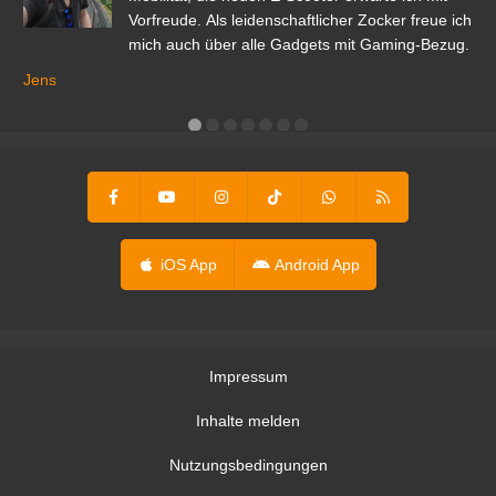
Vorfreude. Als leidenschaftlicher Zocker freue ich
mich auch über alle Gadgets mit Gaming-Bezug.
Ma
ga
Jens
er
iOS App
Android App
Impressum
Inhalte melden
Nutzungsbedingungen