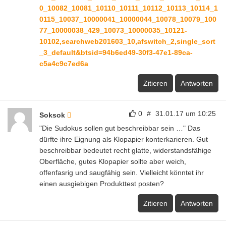
0_10082_10081_10110_10111_10112_10113_10114_1
0115_10037_10000041_10000044_10078_10079_100
77_10000038_429_10073_10000035_10121-
10102,searchweb201603_10,afswitch_2,single_sort
_3_default&btsid=94b6ed49-30f3-47e1-89ca-
c5a4c9c7ed6a
Zitieren
Antworten
0
#
31.01.17 um 10:25
Soksok
"Die Sudokus sollen gut beschreibbar sein …" Das
dürfte ihre Eignung als Klopapier konterkarieren. Gut
beschreibbar bedeutet recht glatte, widerstandsfähige
Oberfläche, gutes Klopapier sollte aber weich,
offenfasrig und saugfähig sein. Vielleicht könntet ihr
einen ausgiebigen Produkttest posten?
Zitieren
Antworten