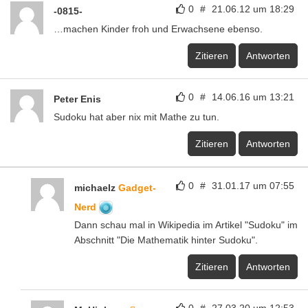
0
#
21.06.12 um 18:29
-0815-
…machen Kinder froh und Erwachsene ebenso.
Zitieren
Antworten
0
#
14.06.16 um 13:21
Peter Enis
Sudoku hat aber nix mit Mathe zu tun.
Zitieren
Antworten
0
#
31.01.17 um 07:55
michaelz
Gadget-
Nerd
Dann schau mal in Wikipedia im Artikel "Sudoku" im
Abschnitt "Die Mathematik hinter Sudoku".
Zitieren
Antworten
0
#
27.03.20 um 12:53