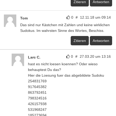
Zitieren
Antworten
0
#
12.11.18 um 09:14
Tom
Das sind nur Kästchen mit Zahlen und keine wirklichen
Sudokus. Im wahrsten Sinne des Wortes, Beschiss.
Zitieren
Antworten
0
#
27.03.20 um 13:16
Larc C.
hast es nicht loesen koennen? Oder wieso
behauptest Du das?
Hier die Loesung fuer das abgebildete Sudoku
254831769
917645382
863792451
798324516
426157938
531968247
185273694