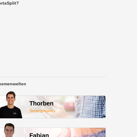
rtaSplit?
hemenwelten
Thorben
Smartphones
Fabian