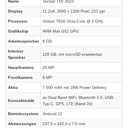
Name
Teclast T50 2023
Display
11 Zoll, 2000 x 1200 Pixel, 212 ppi
Prozessor
Unisoc T616 Octa-Core @ 2 GHz
Grafikchip
ARM Mali G52 GPU
Arbeitsspeicher
8 GB
Interner
128 GB, mit microSD erweiterbar
Speicher
Hauptkamera
20 MP
Frontkamera
8 MP
Akku
7.500 mAh mit 18W Power Delivery
ac-Dual Band WiFi, Bluetooth 5.0, USB-
Konnektivität
Typ-C, GPS, LTE (Band 20)
Betriebssystem
Android 12
Abmessungen
237,5 x 142,5 x 7,5 mm