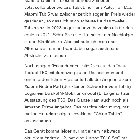
Markt und bin mit diesem äußerst zufrieden.
Jetzt sollte aber weiters Tablet, nur für's Auto, her. Das
Xiaomi Tab 5 war zwischenzeitlich sogar im Preis wieder
gestiegen, so dass ich mich scheute für das zweite
Tablet jetzt in 2023 sogar mehr zu bezahlen als für das
erste in 2021. Schließlich steht ja schon der Nachfolger
in den Startlöchern. Also schaute ich mich nach
Alternativen um und war dabei sogar auch bereit
Abstriche zu machen.
Nach einigen "Erkundungen" stieß ich auf das "neue"
Teclast T50 mit durchweg guten Rezessionen und
einem ordentlichen Preis unterhalb der Angebote zum
Xiaomi Redmi Pad (der kleinen Schwester vom Tab 5).
Sogar ein Dual-SIM-Mobilfunkmodul (LTE) gehört zur
Ausstattung des T50. Das Ganze kam auch noch als
Amazon Prime Angebot. Das machte mich mutig, mir
mal so ein reinrassiges Low-Name "China Tablet"
anzuschauen:
Das Gerät kommt leider nur mit einem halbwegs
aktuellem Android 12, hat eine Unisoc T616 SoC mit