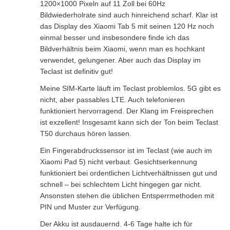
1200×1000 Pixeln auf 11 Zoll bei 60Hz
Bildwiederholrate sind auch hinreichend scharf. Klar ist
das Display des Xiaomi Tab 5 mit seinen 120 Hz noch
einmal besser und insbesondere finde ich das
Bildverhältnis beim Xiaomi, wenn man es hochkant
verwendet, gelungener. Aber auch das Display im
Teclast ist definitiv gut!
Meine SIM-Karte läuft im Teclast problemlos. 5G gibt es
nicht, aber passables LTE. Auch telefonieren
funktioniert hervorragend. Der Klang im Freisprechen
ist exzellent! Insgesamt kann sich der Ton beim Teclast
T50 durchaus hören lassen.
Ein Fingerabdruckssensor ist im Teclast (wie auch im
Xiaomi Pad 5) nicht verbaut. Gesichtserkennung
funktioniert bei ordentlichen Lichtverhältnissen gut und
schnell – bei schlechtem Licht hingegen gar nicht.
Ansonsten stehen die üblichen Entsperrmethoden mit
PIN und Muster zur Verfügung.
Der Akku ist ausdauernd. 4-6 Tage halte ich für