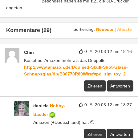
Besonders haben es mir z.Z. die 3D-Drucker
angetan.
Sortierung:
Neueste
|
Älteste
Kommentare (29)
0
#
20.03.12 um 18:16
Chin
Kostet bei Amazon mehr als das Doppelte
http://www.amazon.de/Doomed-Skull-Shot-Glass-
Schnapsglas/dp/B00770R89W/ref=pd_sim_toy_2
Zitieren
Antworten
0
#
20.03.12 um 18:27
daniela
Hobby-
Bastler
Amazon (+Deutschland) halt 🙂
Zitieren
Antworten