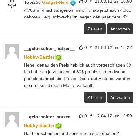
0
#
21.03.12 um 10:50
Tobi256
Gadget-Nerd
4,70$ wird nicht angenommen:P…hab jetzt auch 4,90$
geboten…eig. schwachsinn wegen den paar cent..:P
Zitieren
Antworten
0
#
21.03.12 um 18:22
__geloeschter_nutzer__
Hobby-Bastler
Hehe, genau den Preis hab ich auch vorgeschlagen 🙂
Ich habe es jetzt mal mit 4,80$ probiert, irgendwann
purzeln da auch die Preise. Denn laut Historie, werden
die erst seit diesem Monat verkauft.
Zitieren
Antworten
0
#
17.04.12 um 12:59
__geloeschter_nutzer__
Hobby-Bastler
Hat hier schon jemand seinen Schädel erhalten?