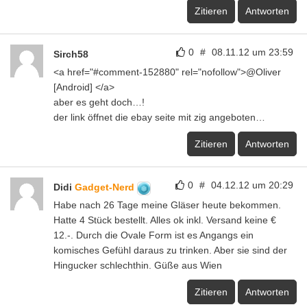
Zitieren
Antworten
0
#
08.11.12 um 23:59
Sirch58
<a href="#comment-152880" rel="nofollow">@Oliver
[Android] </a>
aber es geht doch…!
der link öffnet die ebay seite mit zig angeboten…
Zitieren
Antworten
0
#
04.12.12 um 20:29
Didi
Gadget-Nerd
Habe nach 26 Tage meine Gläser heute bekommen.
Hatte 4 Stück bestellt. Alles ok inkl. Versand keine €
12.-. Durch die Ovale Form ist es Angangs ein
komisches Gefühl daraus zu trinken. Aber sie sind der
Hingucker schlechthin. Güße aus Wien
Zitieren
Antworten