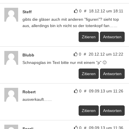
0
#
18.12.12 um 18:11
Steff
gibts die gläser auch mit anderen "figuren"? sieht top
aus, allerdings bin ich nicht so der totenkopf fan……
Zitieren
Antworten
0
#
20.12.12 um 12:22
Blubb
Schnapsglas im Text bitte nur mit einem "p" 🙂
Zitieren
Antworten
0
#
09.09.13 um 11:26
Robert
ausverkauft……
Zitieren
Antworten
0
#
09.09.13 um 11:36
Scarii