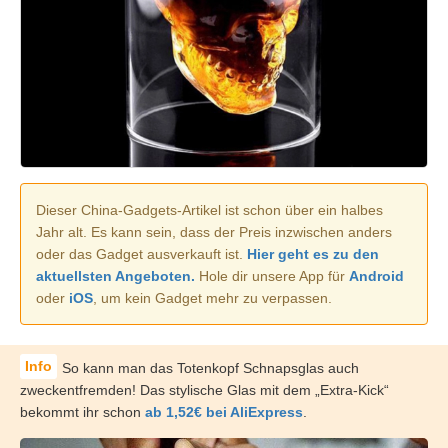
Dieser China-Gadgets-Artikel ist schon über ein halbes
Jahr alt. Es kann sein, dass der Preis inzwischen anders
oder das Gadget ausverkauft ist.
Hier geht es zu den
aktuellsten Angeboten.
Hole dir unsere App für
Android
oder
iOS
, um kein Gadget mehr zu verpassen.
So kann man das Totenkopf Schnapsglas auch
zweckentfremden! Das stylische Glas mit dem „Extra-Kick“
bekommt ihr schon
ab 1,52€ bei AliExpress
.