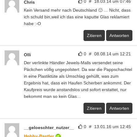
0
#
18.03.14 um 07:46
Chris
Kein Versand mehr nach Deutschland 🙁 … Nicht, dass
ich schuld bin,weil ich das eine kaputte Glas reklamiert
habe :-O
Zitieren
Antworten
0
#
08.08.14 um 12:21
Olli
Der verlinkte Händler Jewels-Malls versendet seine
Päckchen völlig ungepolstert. Da war die Pappschachtel
in eine Plastiktüte als Umschlag gehüllt, was zum
Ergebnis hat, dass ein Haufen Scherben ankommt. Der
Kaufpreis wurde anstandslos und sofort erstattet, nur
bekommt man so kein Glas…
Zitieren
Antworten
0
#
13.01.16 um 12:45
__geloeschter_nutzer__
Hobby-Bastler