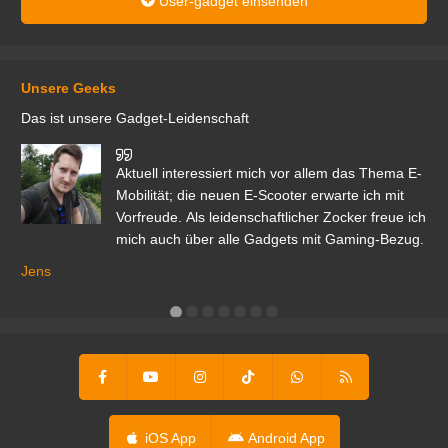
User-gadget einsenden
Unsere Geeks
Das ist unsere Gadget-Leidenschaft
den
Aktuell interessiert mich vor allem das Thema E-
r.
Mobilität; die neuen E-Scooter erwarte ich mit
Vorfreude. Als leidenschaftlicher Zocker freue ich
mich auch über alle Gadgets mit Gaming-Bezug.
Ma
ga
Jens
er
iOS App
Android App