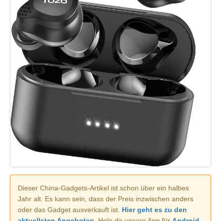
Dieser China-Gadgets-Artikel ist schon über ein halbes
Jahr alt. Es kann sein, dass der Preis inzwischen anders
oder das Gadget ausverkauft ist.
Hier geht es zu den
aktuellsten Angeboten.
Hole dir unsere App für
Android