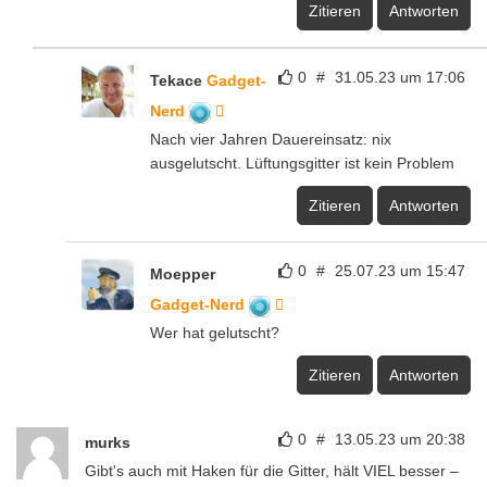
Zitieren
Antworten
0
#
31.05.23 um 17:06
Tekace
Gadget-
Nerd
Nach vier Jahren Dauereinsatz: nix
ausgelutscht. Lüftungsgitter ist kein Problem
Zitieren
Antworten
0
#
25.07.23 um 15:47
Moepper
Gadget-Nerd
Wer hat gelutscht?
Zitieren
Antworten
0
#
13.05.23 um 20:38
murks
Gibt's auch mit Haken für die Gitter, hält VIEL besser –