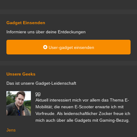
Gadget Einsenden
Informiere uns über deine Entdeckungen
User-gadget einsenden
Unsere Geeks
Das ist unsere Gadget-Leidenschaft
den
Aktuell interessiert mich vor allem das Thema E-
r.
Mobilität; die neuen E-Scooter erwarte ich mit
Vorfreude. Als leidenschaftlicher Zocker freue ich
mich auch über alle Gadgets mit Gaming-Bezug.
Ma
ga
Jens
er