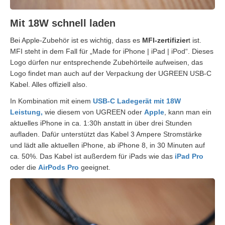
Mit 18W schnell laden
Bei Apple-Zubehör ist es wichtig, dass es
MFI-zertifizier
t ist.
MFI steht in dem Fall für „Made for iPhone | iPad | iPod“. Dieses
Logo dürfen nur entsprechende Zubehörteile aufweisen, das
Logo findet man auch auf der Verpackung der UGREEN USB-C
Kabel. Alles offiziell also.
In Kombination mit einem
USB-C Ladegerät mit 18W
Leistung,
wie diesem von UGREEN oder
Apple
, kann man ein
aktuelles iPhone in ca. 1:30h anstatt in über drei Stunden
aufladen. Dafür unterstützt das Kabel 3 Ampere Stromstärke
und lädt alle aktuellen iPhone, ab iPhone 8, in 30 Minuten auf
ca. 50%. Das Kabel ist außerdem für iPads wie das
iPad Pro
oder die
AirPods Pro
geeignet.