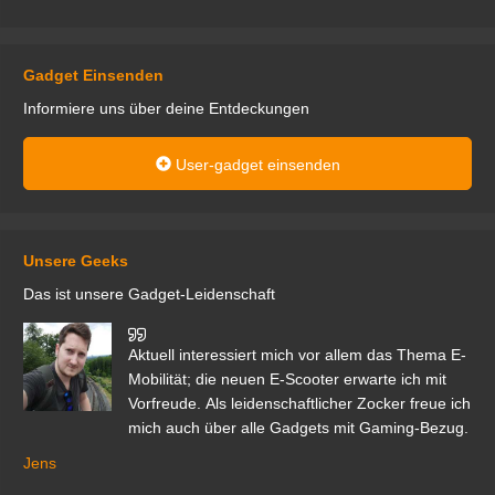
Gadget Einsenden
Informiere uns über deine Entdeckungen
User-gadget einsenden
Unsere Geeks
Das ist unsere Gadget-Leidenschaft
den
Aktuell interessiert mich vor allem das Thema E-
r.
Mobilität; die neuen E-Scooter erwarte ich mit
Vorfreude. Als leidenschaftlicher Zocker freue ich
mich auch über alle Gadgets mit Gaming-Bezug.
Ma
ga
Jens
er