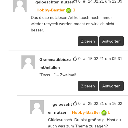
0
#
14.02.21 um 12:09
__geloeschter_nutzer
__
Hobby-Bastler
Das diese nutzlosen Artikel auch noch immer
wieder recycelt werden macht es wirklich nicht
besser.
Zitieren
Antworten
0
#
15.02.21 um 09:31
Grammatikbiszu
mUmfallen
"Dass…" – Zweimal!
Zitieren
Antworten
0
#
28.02.21 um 16:02
__geloescht
er_nutzer__
Hobby-Bastler
Glückwunsch. Du bist großartig. Hast du
auch was zum Thema zu sagen?