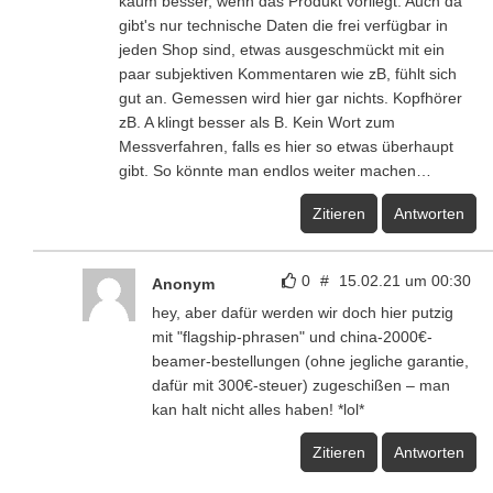
kaum besser, wenn das Produkt vorliegt. Auch da
gibt's nur technische Daten die frei verfügbar in
jeden Shop sind, etwas ausgeschmückt mit ein
paar subjektiven Kommentaren wie zB, fühlt sich
gut an. Gemessen wird hier gar nichts. Kopfhörer
zB. A klingt besser als B. Kein Wort zum
Messverfahren, falls es hier so etwas überhaupt
gibt. So könnte man endlos weiter machen…
Zitieren
Antworten
0
#
15.02.21 um 00:30
Anonym
hey, aber dafür werden wir doch hier putzig
mit "flagship-phrasen" und china-2000€-
beamer-bestellungen (ohne jegliche garantie,
dafür mit 300€-steuer) zugeschißen – man
kan halt nicht alles haben! *lol*
Zitieren
Antworten