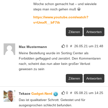
Woche schon gemacht hat – und wieviele
steps man noch gehen muß 😀
https://www.youtube.com/watch?
v=UmxR__bF7tk
Zitieren
Antworten
0
#
26.05.21 um 21:48
Max Mustermann
Meine Bestellung wurde im Sorting Center als
Forbidden geflagged und zerstört. Den Kommentaren
nach, scheint das nun aber kein großer Verlust
gewesen zu sein
Zitieren
Antworten
0
#
05.08.21 um 14:25
Tekace
Gadget-Nerd
Das ist qualitativer Schrott. Getestet und für
ausgesprochen schlecht befunden.