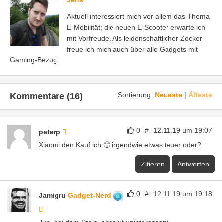
Jens
Aktuell interessiert mich vor allem das Thema
E-Mobilität; die neuen E-Scooter erwarte ich
mit Vorfreude. Als leidenschaftlicher Zocker
freue ich mich auch über alle Gadgets mit
Gaming-Bezug.
Sortierung:
Neueste
|
Älteste
Kommentare (16)
0
#
12.11.19 um 19:07
peterp
Xiaomi den Kauf ich 🙂 irgendwie etwas teuer oder?
Zitieren
Antworten
0
#
12.11.19 um 19:18
Jamigru
Gadget-Nerd