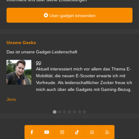
User-gadget einsenden
Unsere Geeks
Das ist unsere Gadget-Leidenschaft
den
Aktuell interessiert mich vor allem das Thema E-
r.
Mobilität; die neuen E-Scooter erwarte ich mit
Vorfreude. Als leidenschaftlicher Zocker freue ich
mich auch über alle Gadgets mit Gaming-Bezug.
Ma
ga
Jens
er