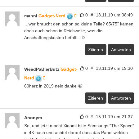
0
#
13.11.19 um 08:49
manni
Gadget-Nerd
…wer braucht den schon so kleine Teile? 65/75" kämen
doch auch schon in Reichweite, was die
Anschaffungskosten betrifft.:-D
Zitieren
Antworten
0
#
13.11.19 um 19:30
WeedPaBierButz
Gadget-
Nerd
60herz in 2019 nein danke 😬
Zitieren
Antworten
0
#
15.11.19 um 21:37
Anonym
So, und jetzt macht Xiaomi bitte Samsungs "The Space"
in 4K nach und achtet darauf dass das Panel wirklich