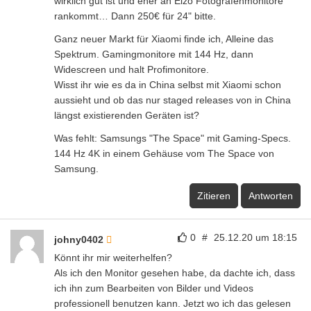
wirklich gut ist und eher an Eizo Fotografenmonitore
rankommt… Dann 250€ für 24" bitte.
Ganz neuer Markt für Xiaomi finde ich, Alleine das
Spektrum. Gamingmonitore mit 144 Hz, dann
Widescreen und halt Profimonitore.
Wisst ihr wie es da in China selbst mit Xiaomi schon
aussieht und ob das nur staged releases von in China
längst existierenden Geräten ist?
Was fehlt: Samsungs "The Space" mit Gaming-Specs.
144 Hz 4K in einem Gehäuse vom The Space von
Samsung.
Zitieren
Antworten
0
#
25.12.20 um 18:15
johny0402
Könnt ihr mir weiterhelfen?
Als ich den Monitor gesehen habe, da dachte ich, dass
ich ihn zum Bearbeiten von Bilder und Videos
professionell benutzen kann. Jetzt wo ich das gelesen