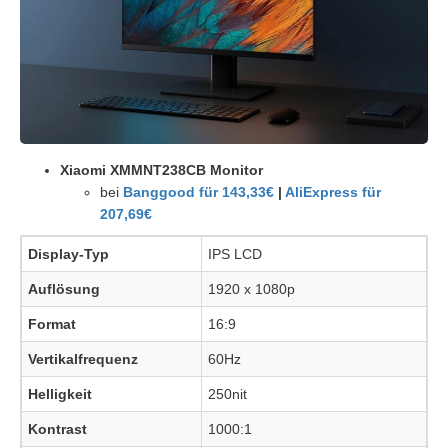
Xiaomi XMMNT238CB Monitor
bei
Banggood für 143,33€
|
AliExpress für
207,69€
Display-Typ
IPS LCD
Auflösung
1920 x 1080p
Format
16:9
Vertikalfrequenz
60Hz
Helligkeit
250nit
Kontrast
1000:1