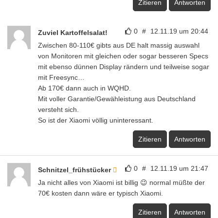
Zitieren
Antworten
0
#
12.11.19 um 20:44
Zuviel Kartoffelsalat!
Zwischen 80-110€ gibts aus DE halt massig auswahl
von Monitoren mit gleichen oder sogar besseren Specs
mit ebenso dünnen Display rändern und teilweise sogar
mit Freesync…
Ab 170€ dann auch in WQHD.
Mit voller Garantie/Gewähleistung aus Deutschland
versteht sich.
So ist der Xiaomi völlig uninteressant.
Zitieren
Antworten
0
#
12.11.19 um 21:47
Schnitzel_frühstücker
Ja nicht alles von Xiaomi ist billig 😉 normal müßte der
70€ kosten dann wäre er typisch Xiaomi.
Zitieren
Antworten