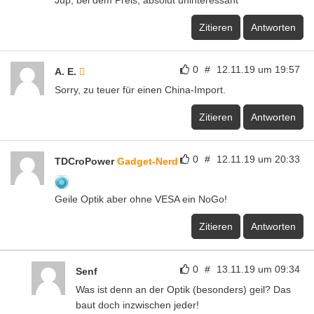
Jup, bei dem Preis, absolut uninteressant
Zitieren
Antworten
0
#
12.11.19 um 19:57
A. E.
Sorry, zu teuer für einen China-Import.
Zitieren
Antworten
0
#
12.11.19 um 20:33
TDCroPower
Gadget-Nerd
Geile Optik aber ohne VESA ein NoGo!
Zitieren
Antworten
0
#
13.11.19 um 09:34
Senf
Was ist denn an der Optik (besonders) geil? Das
baut doch inzwischen jeder!