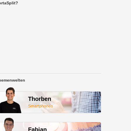
rtaSplit?
hemenwelten
Thorben
Smartphones
Fabian