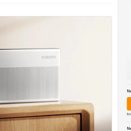
N
ko
N