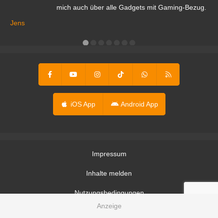
mich auch über alle Gadgets mit Gaming-Bezug.
Ma
ga
Jens
er
iOS App
Android App
Impressum
Inhalte melden
Nutzungsbedingungen
Datenschutzerklärung