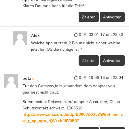
Klares Daumen hoch für die Teile!
Zitieren
Antworten
0
#
03.01.17 um 23:43
Alex
Welche App nutzt du? Bin mir nicht sicher welche
jetzt für iOS die richtige ist ?
Zitieren
Antworten
0
#
19.06.16 um 22:04
butz
Fur den Gateway,falls jemandem dem Adapter von
gearbest nicht traut.
Brennenstuhl Reisestecker/-adapter Australien, China –
Schutzkontakt schwarz, 1508510
https://www.amazon.de/dp/B000WKG5ZW/ref=cm_s
w_r_cp_apa_rQVzxb45V0F07