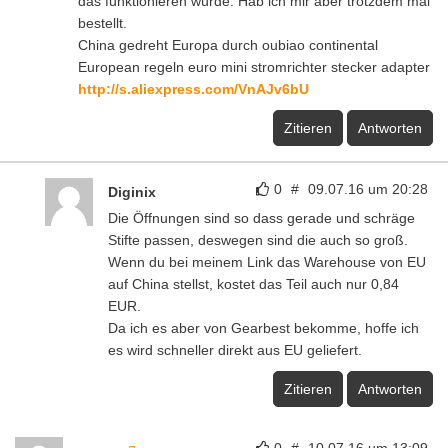
das funktionieren würde. Hab ich mir aber trotzdem mal
bestellt.
China gedreht Europa durch oubiao continental
European regeln euro mini stromrichter stecker adapter
http://s.aliexpress.com/VnAJv6bU
Zitieren
Antworten
0
#
09.07.16 um 20:28
Diginix
Die Öffnungen sind so dass gerade und schräge
Stifte passen, deswegen sind die auch so groß.
Wenn du bei meinem Link das Warehouse von EU
auf China stellst, kostet das Teil auch nur 0,84
EUR.
Da ich es aber von Gearbest bekomme, hoffe ich
es wird schneller direkt aus EU geliefert.
Zitieren
Antworten