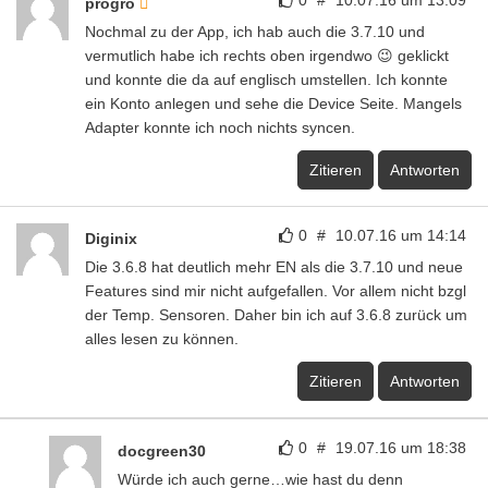
0
#
10.07.16 um 13:09
progro
Nochmal zu der App, ich hab auch die 3.7.10 und
vermutlich habe ich rechts oben irgendwo 😉 geklickt
und konnte die da auf englisch umstellen. Ich konnte
ein Konto anlegen und sehe die Device Seite. Mangels
Adapter konnte ich noch nichts syncen.
Zitieren
Antworten
0
#
10.07.16 um 14:14
Diginix
Die 3.6.8 hat deutlich mehr EN als die 3.7.10 und neue
Features sind mir nicht aufgefallen. Vor allem nicht bzgl
der Temp. Sensoren. Daher bin ich auf 3.6.8 zurück um
alles lesen zu können.
Zitieren
Antworten
0
#
19.07.16 um 18:38
docgreen30
Würde ich auch gerne…wie hast du denn