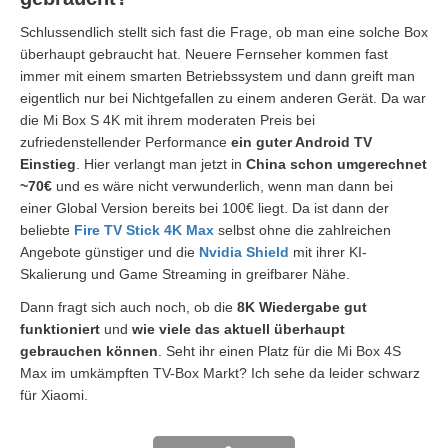
Schlussendlich stellt sich fast die Frage, ob man eine solche Box
überhaupt gebraucht hat. Neuere Fernseher kommen fast
immer mit einem smarten Betriebssystem und dann greift man
eigentlich nur bei Nichtgefallen zu einem anderen Gerät. Da war
die Mi Box S 4K mit ihrem moderaten Preis bei
zufriedenstellender Performance
ein guter Android TV
Einstieg
. Hier verlangt man jetzt in
China schon umgerechnet
~70€
und es wäre nicht verwunderlich, wenn man dann bei
einer Global Version bereits bei 100€ liegt. Da ist dann der
beliebte
Fire TV Stick 4K Max
selbst ohne die zahlreichen
Angebote günstiger und die
Nvidia Shield
mit ihrer KI-
Skalierung und Game Streaming in greifbarer Nähe.
Dann fragt sich auch noch, ob die
8K Wiedergabe gut
funktioniert
und
wie viele das aktuell überhaupt
gebrauchen können
. Seht ihr einen Platz für die Mi Box 4S
Max im umkämpften TV-Box Markt? Ich sehe da leider schwarz
für Xiaomi.