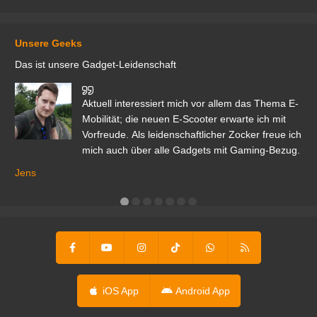
Unsere Geeks
Das ist unsere Gadget-Leidenschaft
den
Aktuell interessiert mich vor allem das Thema E-
r.
Mobilität; die neuen E-Scooter erwarte ich mit
Vorfreude. Als leidenschaftlicher Zocker freue ich
mich auch über alle Gadgets mit Gaming-Bezug.
Ma
ga
Jens
er
iOS App
Android App