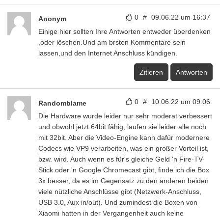
0
#
09.06.22 um 16:37
Anonym
Einige hier sollten Ihre Antworten entweder überdenken
,oder löschen.Und am brsten Kommentare sein
lassen,und den Internet Anschluss kündigen.
Zitieren
Antworten
0
#
10.06.22 um 09:06
Randomblame
Die Hardware wurde leider nur sehr moderat verbessert
und obwohl jetzt 64bit fâhig, laufen sie leider alle noch
mit 32bit. Aber die Video-Engine kann dafür modernere
Codecs wie VP9 verarbeiten, was ein großer Vorteil ist,
bzw. wird. Auch wenn es für's gleiche Geld 'n Fire-TV-
Stick oder 'n Google Chromecast gibt, finde ich die Box
3x besser, da es im Gegensatz zu den anderen beiden
viele nützliche Anschlüsse gibt (Netzwerk-Anschluss,
USB 3.0, Aux in/out). Und zumindest die Boxen von
Xiaomi hatten in der Vergangenheit auch keine