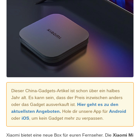
Dieser China-Gadgets-Artikel ist schon über ein halbes
Jahr alt. Es kann sein, dass der Preis inzwischen anders
oder das Gadget ausverkauft ist.
Hier geht es zu den
aktuellsten Angeboten.
Hole dir unsere App für
Android
oder
iOS
, um kein Gadget mehr zu verpassen.
Xiaomi bietet eine neue Box für euren Fernseher. Die
Xiaomi Mi