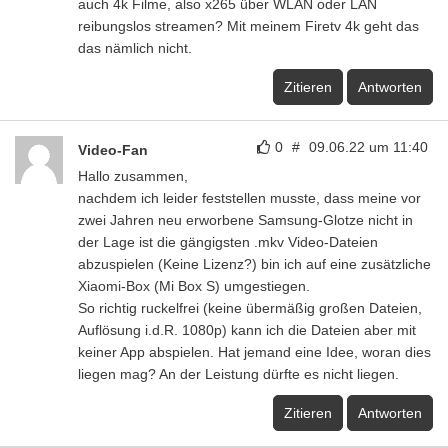
auch 4k Filme, also x265 über WLAN oder LAN
reibungslos streamen? Mit meinem Firetv 4k geht das
das nämlich nicht.
Zitieren
Antworten
0
#
09.06.22 um 11:40
Video-Fan
Hallo zusammen,
nachdem ich leider feststellen musste, dass meine vor
zwei Jahren neu erworbene Samsung-Glotze nicht in
der Lage ist die gängigsten .mkv Video-Dateien
abzuspielen (Keine Lizenz?) bin ich auf eine zusätzliche
Xiaomi-Box (Mi Box S) umgestiegen.
So richtig ruckelfrei (keine übermäßig großen Dateien,
Auflösung i.d.R. 1080p) kann ich die Dateien aber mit
keiner App abspielen. Hat jemand eine Idee, woran dies
liegen mag? An der Leistung dürfte es nicht liegen.
Zitieren
Antworten