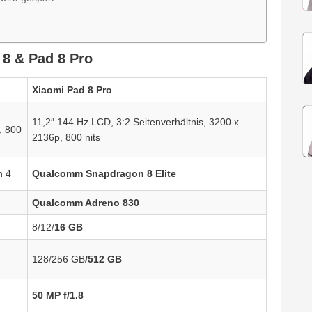
 8 & Pad 8 Pro
Xiaomi Pad 8 Pro
11,2″ 144 Hz LCD, 3:2 Seitenverhältnis, 3200 x
, 800
2136p, 800 nits
n 4
Qualcomm Snapdragon 8 Elite
Qualcomm Adreno 830
8/12/
16 GB
128/256 GB
/512 GB
50 MP f/1.8