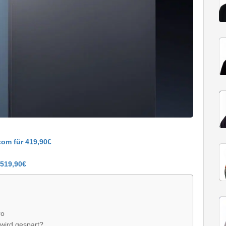
com für 419,90€
 519,90€
ro
wird gespart?