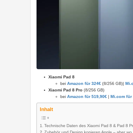
Xiaomi Pad 8
bei
Amazon für 324€
(8/256 GB)|
Mi.
Xiaomi Pad 8 Pro
(8/256 GB)
bei
Amazon für 519,90€
|
Mi.com für
Inhalt
Technische Daten des Xiaomi Pad 8 & Pad 8 P
Zubehör und Design kopieren Apple – aber wo 