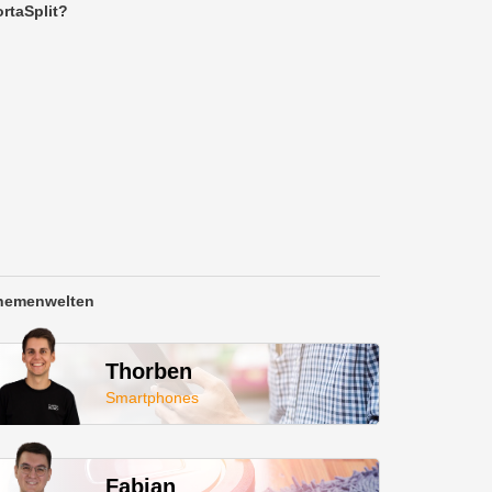
rtaSplit?
hemenwelten
Thorben
Smartphones
Fabian