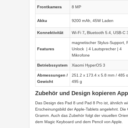
Frontkamera
8 MP
Akku
9200 mAh, 45W Laden
Konnektivität
Wi-Fi 7
,
Bluetooth 5.4, USB-C 
magnetischer Stylus-Support, 
Features
Unlock | 4 Lautsprecher | 4
Mikrofone
Betriebssystem
Xiaomi HyperOS 3
Abmessungen /
251.2 x 173.4 x 5.8 mm / 485 
Gewicht
495 g
Zubehör und Design kopieren App
Das Design des Pad 8 und Pad 8 Pro ist, ähnlich wi
Erscheinungsbild der Apple-Tablets angelehnt. Die
Gramm.
Auch das Zubehör folgt der visuellen Orien
dem Magic Keyboard und dem Pencil von Apple.