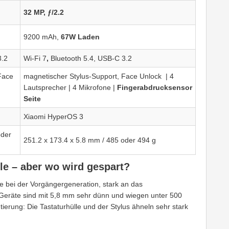
32 MP, ƒ/2.2
9200 mAh,
67W Laden
3.2
Wi-Fi 7
,
Bluetooth 5.4, USB-C 3.2
Face
magnetischer Stylus-Support, Face Unlock | 4
Lautsprecher | 4 Mikrofone |
Fingerabdrucksensor
Seite
Xiaomi HyperOS 3
oder
251.2 x 173.4 x 5.8 mm / 485 oder 494 g
le – aber wo wird gespart?
e bei der Vorgängergeneration, stark an das
 Geräte sind mit 5,8 mm sehr dünn und wiegen unter 500
tierung: Die Tastaturhülle und der Stylus ähneln sehr stark