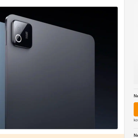
N
ko
N