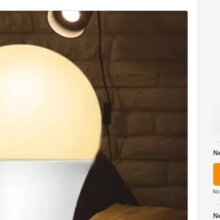
N
ko
N