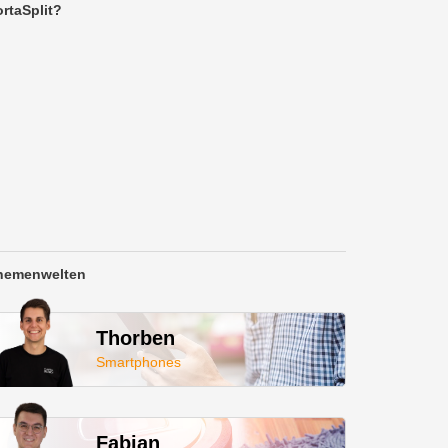
rtaSplit?
hemenwelten
Thorben
Smartphones
Fabian