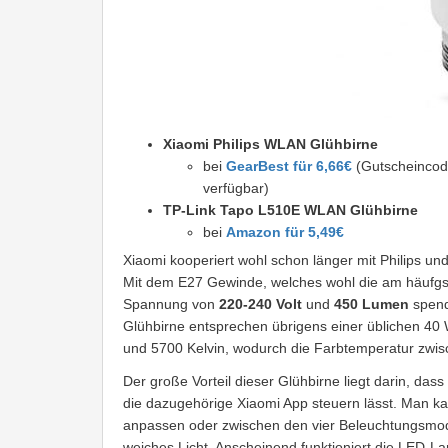
Xiaomi Philips WLAN Glühbirne
bei
GearBest für 6,66€
(Gutscheincod
verfügbar)
TP-Link Tapo L510E WLAN Glühbirne
bei
Amazon für 5,49€
Xiaomi kooperiert wohl schon länger mit Philips un
Mit dem E27 Gewinde, welches wohl die am häufgst
Spannung von
220-240 Volt
und
450 Lumen
spend
Glühbirne entsprechen übrigens einer üblichen 40 
und 5700 Kelvin, wodurch die Farbtemperatur zwis
Der große Vorteil dieser Glühbirne liegt darin, da
die dazugehörige Xiaomi App steuern lässt. Man ka
anpassen oder zwischen den vier Beleuchtungsmodi
weiches Licht. Anscheinend funktioniert die LED-L