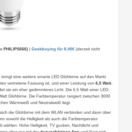
e:
PHILIPS666)
|
Geekbuying für 8,40€
(derzeit nicht
d bringt eine weitere smarte LED Glühbirne auf den Markt.
en vertretene Fassung ist, und einer Leistung von
6,5 Watt
,
et sie ein eher gedimmteres Licht. Die 6,5 Watt einer LED-
Watt Glühbirne. Die Farbtemperatur rangiert zwischen 3000
chen Warmweiß und Neutralweiß liegt.
ss sich die Glühbirne mit dem WLAN verbinden und dann über
nn sowohl die Helligkeit als auch die Farbtemperatur
 wählen: Hohe Helligkeit, TV gucken, Nachtlicht und
ampe aber nur mit der
dazugehörigen App
und lässt sich